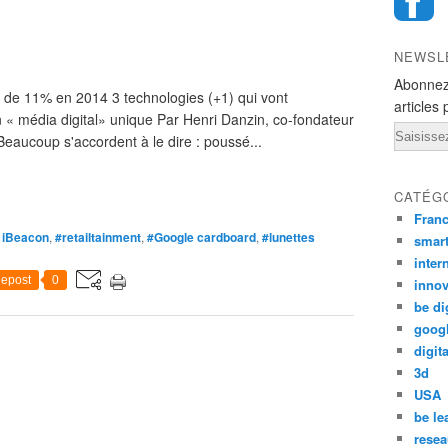
NEWSL
Abonnez
e de 11% en 2014 3 technologies (+1) qui vont
articles 
 « média digital» unique Par Henri Danzin, co-fondateur
Email
Beaucoup s'accordent à le dire : poussé...
CATÉG
Fran
 iBeacon
,
#retailtainment
,
#Google cardboard
,
#lunettes
smar
inter
epost
0
innov
be di
goog
digita
3d
USA
be le
resea