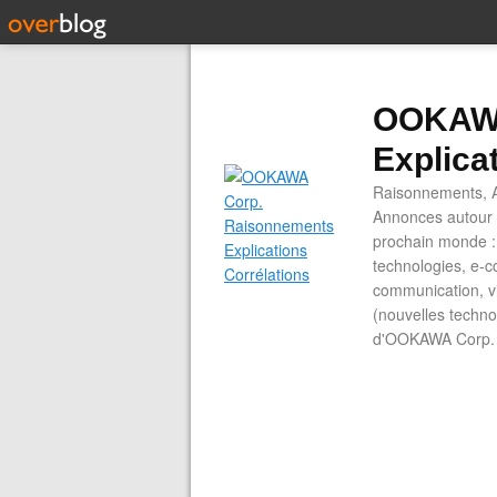
OOKAWA
Explica
Raisonnements, A
Annonces autour d
prochain monde : 
technologies, e-co
communication, vi
(nouvelles technol
d'OOKAWA Corp.