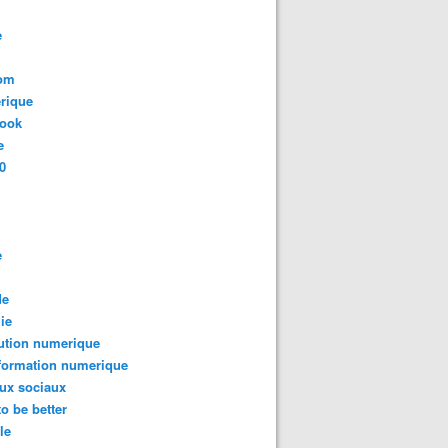
e
com
rique
book
e
0
e
de
ie
ution numerique
formation numerique
ux sociaux
to be better
le