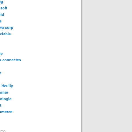
eg
soft
oid
s
wa corp
ciable
ue
s connectes
r
 Heully
omie
ologie
t
mmerce
VES