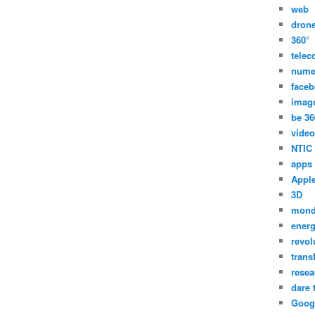
web
dron
360°
tele
nume
face
imag
be 36
video
NTIC
apps
Appl
3D
mon
energ
revol
trans
resea
dare 
Goog