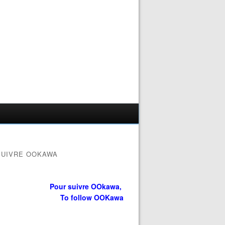
SUIVRE OOKAWA
Pour suivre OOkawa,
To follow OOKawa