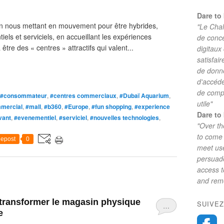
Dare to 
en nous mettant en mouvement pour être hybrides,
"Le Chal
iels et serviciels, en accueillant les expériences
de conc
tre des « centres » attractifs qui valent...
digitaux
satisfai
de donne
d'accéde
de comp
#consommateur
,
#centres commerciaux
,
#Dubaï Aquarium
,
utile"
mmercial
,
#mall
,
#b360
,
#Europe
,
#fun shopping
,
#experience
Dare to 
vant
,
#evenementiel
,
#serviciel
,
#nouvelles technologies
,
"Over th
to come 
epost
0
meet use
persuade
access 
and reme
 transformer le magasin physique
SUIVEZ
…
e