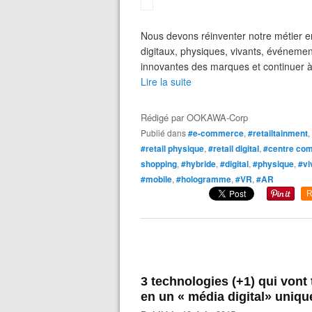
Nous devons réinventer notre métier 
digitaux, physiques, vivants, événement
innovantes des marques et continuer à ê
Lire la suite
Rédigé par
OOKAWA-Corp
Publié dans
#e-commerce
,
#retailtainment
,
#retail physique
,
#retail digital
,
#centre co
shopping
,
#hybride
,
#digital
,
#physique
,
#vi
#mobile
,
#hologramme
,
#VR
,
#AR
R
3 technologies (+1) qui vont
en un « média digital» uniqu