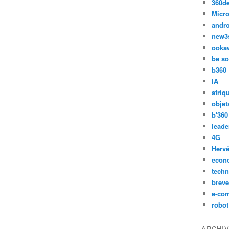
360d
Micro
andr
new3
ooka
be so
b360
IA
afriq
objet
b'360
leade
4G
Hervé
econ
techn
breve
e-co
robot
ARCHI