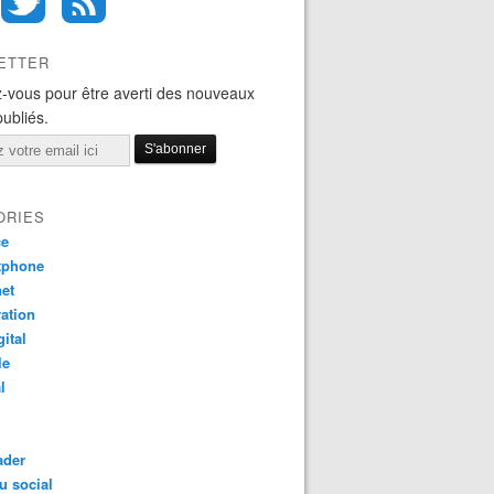
ETTER
-vous pour être averti des nouveaux
publiés.
ORIES
ce
tphone
net
ation
gital
le
l
ader
u social