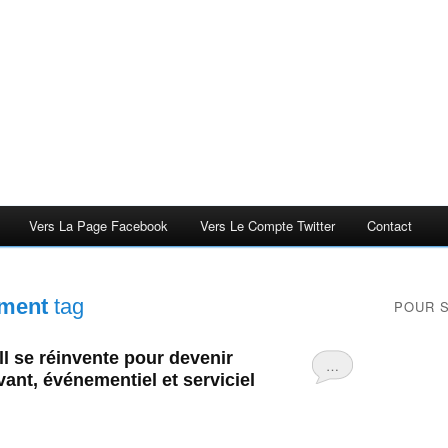
Vers La Page Facebook
Vers Le Compte Twitter
Contact
nment
tag
POUR 
ll se réinvente pour devenir
…
ivant, événementiel et serviciel