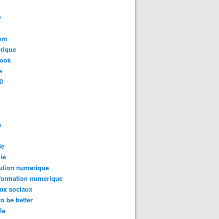
e
com
rique
book
e
0
e
de
ie
ution numerique
formation numerique
ux sociaux
to be better
le