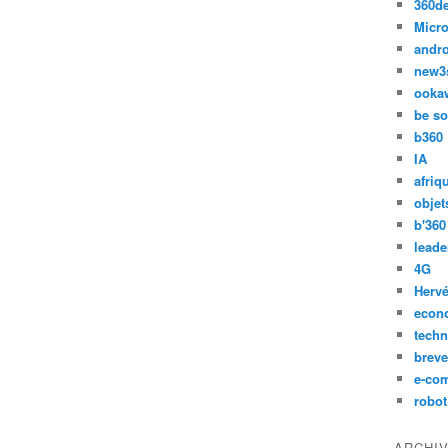
360d
Micro
andr
new3
ooka
be so
b360
IA
afriq
objet
b'360
leade
4G
Hervé
econ
techn
breve
e-co
robot
ARCHI