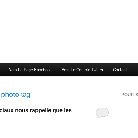
Vers La Page Facebook
Vers Le Compte Twitter
Contact
 photo
tag
POUR 
ciaux nous rappelle que les
…