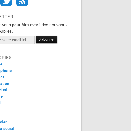
ETTER
-vous pour être averti des nouveaux
publiés.
ORIES
ce
tphone
net
ation
gital
le
l
ader
u social