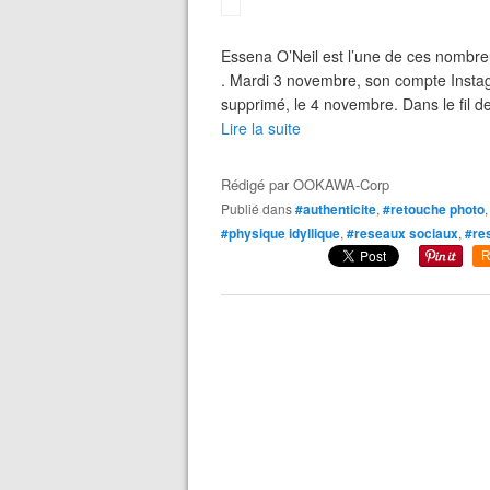
Essena O’Neil est l’une de ces nombreu
. Mardi 3 novembre, son compte Instag
supprimé, le 4 novembre. Dans le fil des
Lire la suite
Rédigé par
OOKAWA-Corp
Publié dans
#authenticite
,
#retouche photo
#physique idyllique
,
#reseaux sociaux
,
#re
R