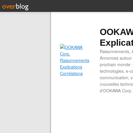
OOKAWA
Explica
Raisonnements, A
Annonces autour d
prochain monde : 
technologies, e-co
communication, vi
(nouvelles technol
d'OOKAWA Corp.