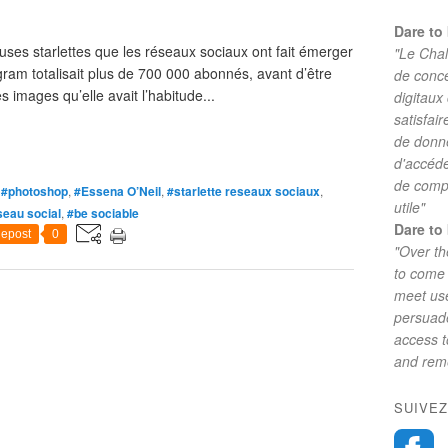
Dare to 
ses starlettes que les réseaux sociaux ont fait émerger
"Le Chal
ram totalisait plus de 700 000 abonnés, avant d’être
de conc
 images qu’elle avait l’habitude...
digitaux
satisfai
de donne
d'accéde
de comp
,
#photoshop
,
#Essena O’Neil
,
#starlette reseaux sociaux
,
utile"
seau social
,
#be sociable
Dare to 
epost
0
"Over th
to come 
meet use
persuade
access 
and reme
SUIVEZ