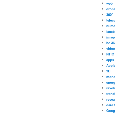
web
dron
360°
tele
nume
face
imag
be 36
video
NTIC
apps
Appl
3D
mon
energ
revol
trans
resea
dare 
Goog