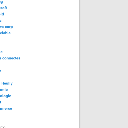
eg
soft
oid
s
wa corp
ciable
ue
s connectes
r
 Heully
omie
ologie
t
mmerce
VES