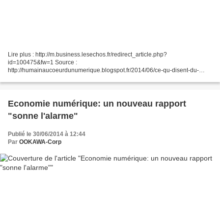
Lire plus : http://m.business.lesechos.fr/redirect_article.php?
id=100475&fw=1 Source :
http://humainaucoeurdunumerique.blogspot.fr/2014/06/ce-qu-disent-du-
numerique.html?m=1 On ne cessera de le rappeler, le numérique est
l'équivalent d'une révolution...
Economie numérique: un nouveau rapport
"sonne l'alarme"
Publié le 30/06/2014 à 12:44
Par
OOKAWA-Corp