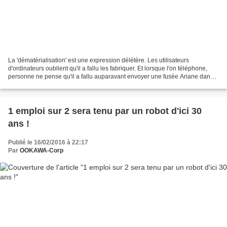
La 'dématérialisation' est une expression délétère. Les utilisateurs
d'ordinateurs oublient qu'il a fallu les fabriquer. Et lorsque l'on téléphone,
personne ne pense qu'il a fallu auparavant envoyer une fusée Ariane dans
l'espace et poser des câbles au...
1 emploi sur 2 sera tenu par un robot d'ici 30
ans !
Publié le 16/02/2016 à 22:17
Par
OOKAWA-Corp