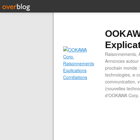
OOKAWA
Explica
Raisonnements, A
Annonces autour d
prochain monde : 
technologies, e-co
communication, vi
(nouvelles technol
d'OOKAWA Corp.