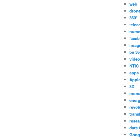
web
dron
360°
tele
nume
face
imag
be 36
video
NTIC
apps
Appl
3D
mon
energ
revol
trans
resea
dare 
Goog