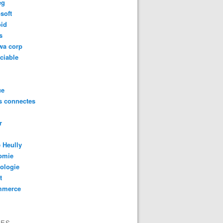
eg
soft
oid
s
wa corp
ciable
ue
s connectes
r
 Heully
omie
ologie
t
mmerce
VES