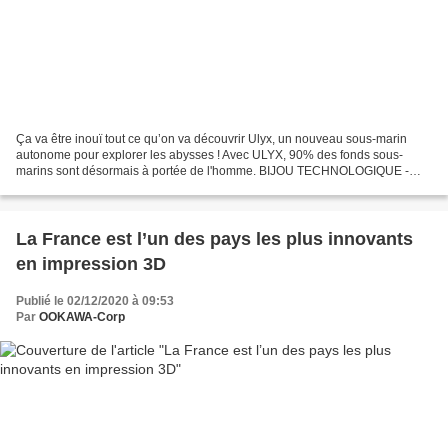
Ça va être inouï tout ce qu’on va découvrir Ulyx, un nouveau sous-marin
autonome pour explorer les abysses ! Avec ULYX, 90% des fonds sous-
marins sont désormais à portée de l'homme. BIJOU TECHNOLOGIQUE -
Nouveau venu de la Flotte océanographique française,...
La France est l’un des pays les plus innovants
en impression 3D
Publié le 02/12/2020 à 09:53
Par
OOKAWA-Corp