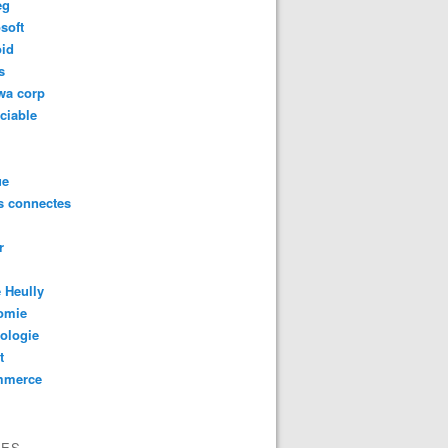
eg
soft
oid
s
wa corp
ciable
ue
s connectes
r
 Heully
omie
ologie
t
mmerce
VES