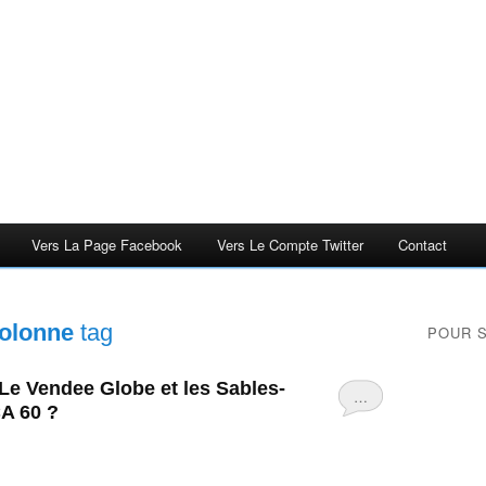
Vers La Page Facebook
Vers Le Compte Twitter
Contact
'olonne
tag
POUR 
 Le Vendee Globe et les Sables-
…
A 60 ?