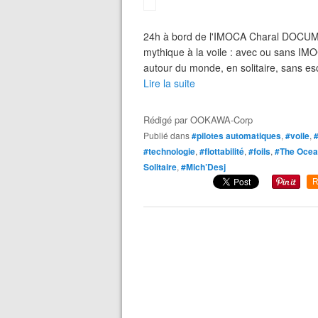
24h à bord de l'IMOCA Charal DOCU
mythique à la voile : avec ou sans IM
autour du monde, en solitaire, sans es
Lire la suite
Rédigé par
OOKAWA-Corp
Publié dans
#pilotes automatiques
,
#voile
,
#technologie
,
#flottabilité
,
#foils
,
#The Ocea
Solitaire
,
#Mich’Desj
R