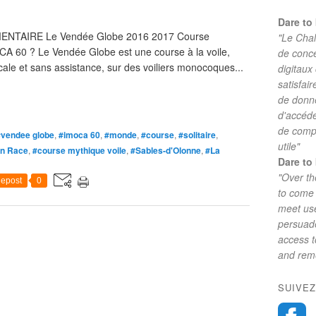
Dare to 
MENTAIRE Le Vendée Globe 2016 2017 Course
"Le Chal
OCA 60 ? Le Vendée Globe est une course à la voile,
de conc
cale et sans assistance, sur des voiliers monocoques...
digitaux
satisfai
de donne
d'accéde
de comp
#vendee globe
,
#imoca 60
,
#monde
,
#course
,
#solitaire
,
utile"
n Race
,
#course mythique voile
,
#Sables-d'Olonne
,
#La
Dare to 
"Over th
epost
0
to come 
meet use
persuade
access 
and reme
SUIVEZ