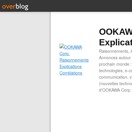
OOKAWA
Explica
Raisonnements, A
Annonces autour d
prochain monde : 
technologies, e-co
communication, vi
(nouvelles technol
d'OOKAWA Corp.