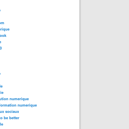
e
com
rique
book
e
0
e
de
ie
ution numerique
formation numerique
ux sociaux
to be better
le