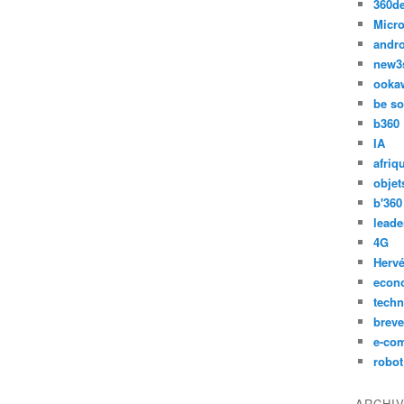
360d
Micro
andr
new3
ooka
be so
b360
IA
afriq
objet
b'360
leade
4G
Hervé
econ
techn
breve
e-co
robot
ARCHI