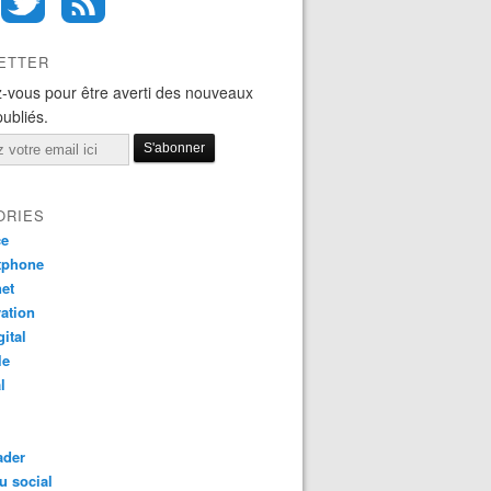
ETTER
-vous pour être averti des nouveaux
publiés.
ORIES
ce
tphone
net
ation
gital
le
l
ader
u social