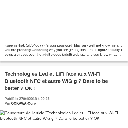
It seems that, (wb34qo77), 's your password. May very well not know me and
you are probably wondering why you are getting this e-mail, right? actually, I
setup a viruses over the adult videos (adult) web site and you know what,
you visited this website...
Technologies Led et LiFi face aux Wi-Fi
Bluetooth NFC et autre WiGig ? Dare to be
better ? OK !
Publié le 27/04/2018 à 09:35
Par
OOKAWA-Corp