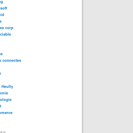
eg
soft
oid
s
wa corp
ciable
ue
s connectes
r
 Heully
omie
ologie
t
mmerce
VES