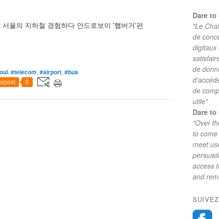
Dare to 
안드로보이, 서울의 지하철 경험하다 안드로보이 '햄버거'편
"Le Chal
de conc
digitaux
satisfai
de donne
oul
,
#telecom
,
#airport
,
#bus
d'accéde
epost
0
de comp
utile"
Dare to 
"Over th
to come 
meet use
persuade
access 
and reme
SUIVEZ