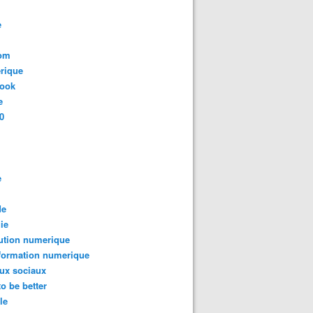
e
com
rique
book
e
0
e
de
ie
ution numerique
formation numerique
ux sociaux
to be better
le