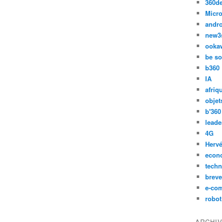
360d
Micro
andr
new3
ooka
be so
b360
IA
afriq
objet
b'360
leade
4G
Hervé
econ
techn
breve
e-co
robot
ARCHI