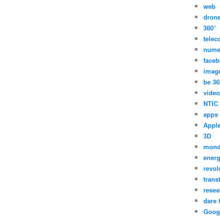
web
dron
360°
tele
nume
face
imag
be 36
video
NTIC
apps
Appl
3D
mon
energ
revol
trans
resea
dare 
Goog