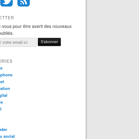
ETTER
-vous pour être averti des nouveaux
publiés.
ORIES
ce
tphone
net
ation
gital
le
l
ader
u social