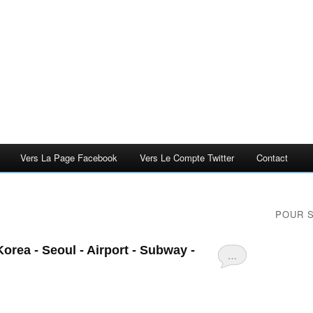
Vers La Page Facebook
Vers Le Compte Twitter
Contact
POUR 
orea - Seoul - Airport - Subway -
…