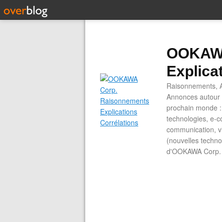
OOKAWA
Explica
Raisonnements, A
Annonces autour d
prochain monde : 
technologies, e-co
communication, vi
(nouvelles technol
d'OOKAWA Corp.