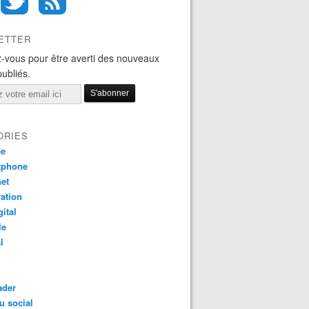
ETTER
-vous pour être averti des nouveaux
publiés.
ORIES
ce
tphone
net
ation
gital
le
l
ader
u social