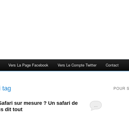
Vers La Page Facebook
Vers Le Compte Twitter
Contact
i
tag
POUR 
Safari sur mesure ? Un safari de
…
s dit tout