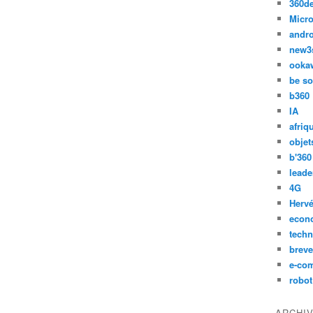
360d
Micro
andr
new3
ooka
be so
b360
IA
afriq
objet
b'360
leade
4G
Hervé
econ
techn
breve
e-co
robot
ARCHI