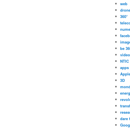
web
dron
360°
tele
nume
face
imag
be 36
video
NTIC
apps
Appl
3D
mon
energ
revol
trans
resea
dare 
Goog