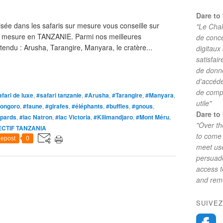
Dare to 
e dans les safaris sur mesure vous conseille sur
"Le Chal
ur mesure en TANZANIE. Parmi nos meilleures
de conc
tendu : Arusha, Tarangire, Manyara, le cratère...
digitaux
satisfai
de donne
d'accéde
de comp
fari de luxe
,
#safari tanzanie
,
#Arusha
,
#Tarangire
,
#Manyara
,
utile"
ongoro
,
#faune
,
#girafes
,
#éléphants
,
#buffles
,
#gnous
,
Dare to 
pards
,
#lac Natron
,
#lac Victoria
,
#Kilimandjaro
,
#Mont Méru
,
"Over th
CTIF TANZANIA
to come 
epost
0
meet use
persuade
access 
and reme
SUIVEZ