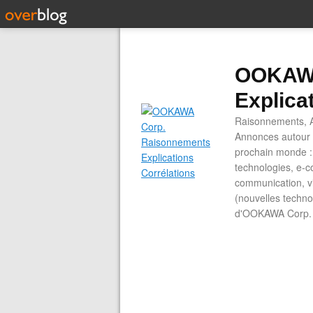
OOKAWA
Explica
Raisonnements, A
Annonces autour d
prochain monde : 
technologies, e-co
communication, vi
(nouvelles technol
d'OOKAWA Corp.