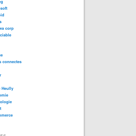
eg
soft
oid
s
wa corp
ciable
ue
s connectes
r
 Heully
omie
ologie
t
mmerce
VES