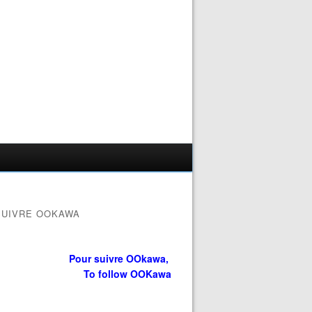
SUIVRE OOKAWA
Pour suivre OOkawa,
To follow OOKawa