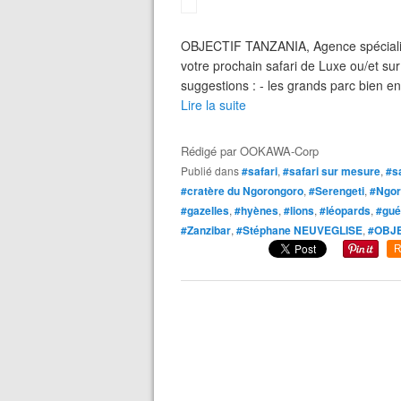
OBJECTIF TANZANIA, Agence spécialisé
votre prochain safari de Luxe ou/et s
suggestions : - les grands parc bien en
Lire la suite
Rédigé par
OOKAWA-Corp
Publié dans
#safari
,
#safari sur mesure
,
#sa
#cratère du Ngorongoro
,
#Serengeti
,
#Ngor
#gazelles
,
#hyènes
,
#lions
,
#léopards
,
#gué
#Zanzibar
,
#Stéphane NEUVEGLISE
,
#OBJE
R