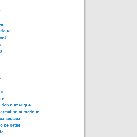
e
com
rique
book
e
0
e
de
ie
ution numerique
formation numerique
ux sociaux
to be better
le