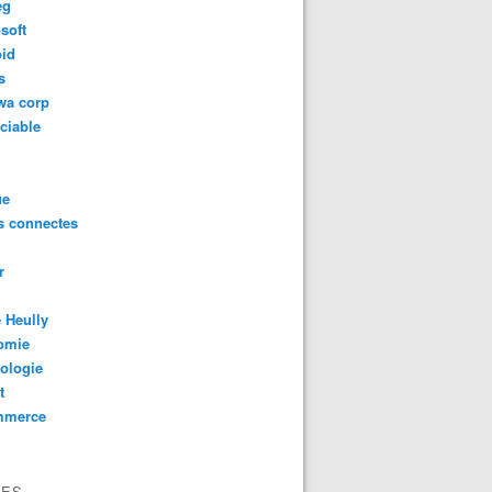
eg
soft
oid
s
wa corp
ciable
ue
s connectes
r
 Heully
omie
ologie
t
mmerce
VES