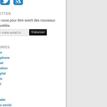
ETTER
-vous pour être averti des nouveaux
publiés.
ORIES
ce
tphone
net
ation
gital
le
l
ader
u social