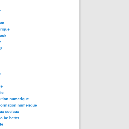
e
com
rique
book
e
0
e
de
ie
ution numerique
formation numerique
ux sociaux
to be better
le