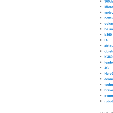
360d
Micro
andr
new3
ooka
be so
b360
IA
afriq
objet
b'360
leade
4G
Hervé
econ
techn
breve
e-co
robot
ARCHI