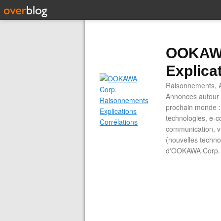
OOKAWA
Explica
Raisonnements, A
Annonces autour d
prochain monde : 
technologies, e-co
communication, vi
(nouvelles technol
d'OOKAWA Corp.