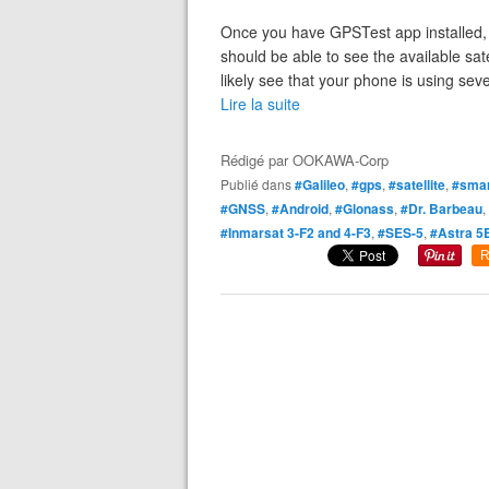
Once you have GPSTest app installed, s
should be able to see the available sate
likely see that your phone is using seve
Lire la suite
Rédigé par
OOKAWA-Corp
Publié dans
#Galileo
,
#gps
,
#satellite
,
#sma
#GNSS
,
#Android
,
#Glonass
,
#Dr. Barbeau
,
#Inmarsat 3-F2 and 4-F3
,
#SES-5
,
#Astra 5
R