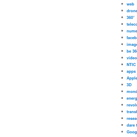
web
dron
360°
tele
nume
face
imag
be 36
video
NTIC
apps
Appl
3D
mon
energ
revol
trans
resea
dare 
Goog