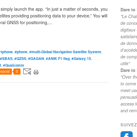
imply launch the app. “In just a matter of seconds, you
Dare to 
llites providing positioning data to your device,” You will
"Le Chal
ral GNSS for positioning,...
de conc
digitaux
satisfai
de donne
d'accéde
rtphone
,
#phone
,
#multi-Global Navigation Satellite System
,
de comp
#SBAS
,
#QZSS
,
#GAGAN
,
#ANIK F1 flag
,
#Galaxy 15
,
utile"
B
,
#Qualcomm
Dare to 
epost
0
"Over th
to come 
meet use
persuade
access 
and reme
SUIVEZ