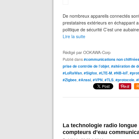
De nombreux appareils connectés sont 
prestataires extérieurs en échappant a
politique de sécurité C’est une aubaine
Lire la suite
Rédigé par
OOKAWA-Corp
Publié dans
#communications non chiffrée
prise de contrôle de l’objet
,
#altération de 
#LoRaWan
,
#Sigfox
,
#LTE-M
,
#NB-IoT
,
#prot
#Zigbee
,
#Anssi
,
#VPN
,
#TLS
,
#protocole
,
#
R
La technologie radio longue 
compteurs d’eau communic