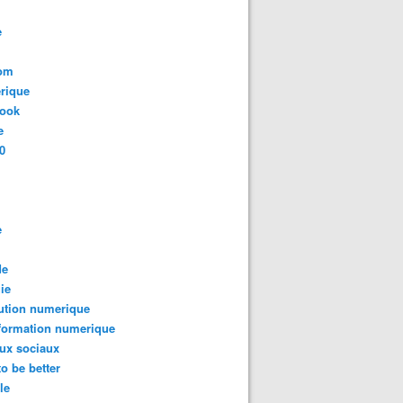
e
com
rique
book
e
0
e
de
ie
ution numerique
formation numerique
ux sociaux
to be better
le