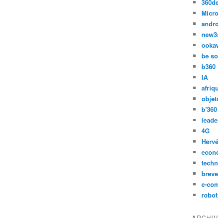
360d
Micro
andr
new3
ooka
be so
b360
IA
afriq
objet
b'360
leade
4G
Hervé
econ
techn
breve
e-co
robot
ARCHI