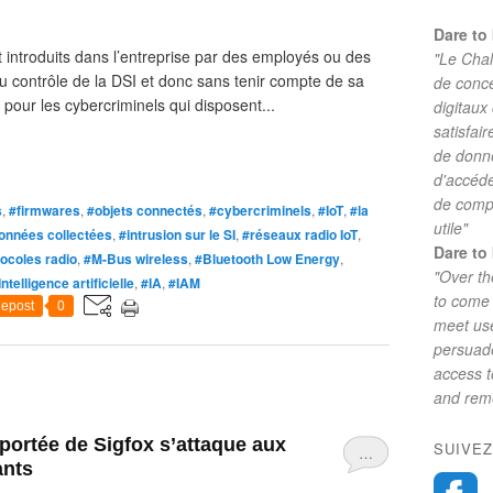
Dare to 
introduits dans l’entreprise par des employés ou des
"Le Chal
u contrôle de la DSI et donc sans tenir compte de sa
de conc
 pour les cybercriminels qui disposent...
digitaux
satisfai
de donne
d'accéde
de comp
s
,
#firmwares
,
#objets connectés
,
#cybercriminels
,
#IoT
,
#la
utile"
données collectées
,
#intrusion sur le SI
,
#réseaux radio IoT
,
Dare to 
ocoles radio
,
#M-Bus wireless
,
#Bluetooth Low Energy
,
"Over th
Intelligence artificielle
,
#IA
,
#IAM
to come 
epost
0
meet use
persuade
access 
and reme
portée de Sigfox s’attaque aux
SUIVEZ
…
ants