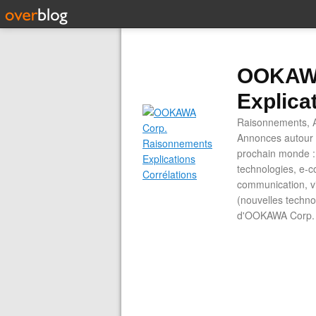
OOKAWA
Explica
Raisonnements, A
Annonces autour d
prochain monde : 
technologies, e-co
communication, vi
(nouvelles technol
d'OOKAWA Corp.