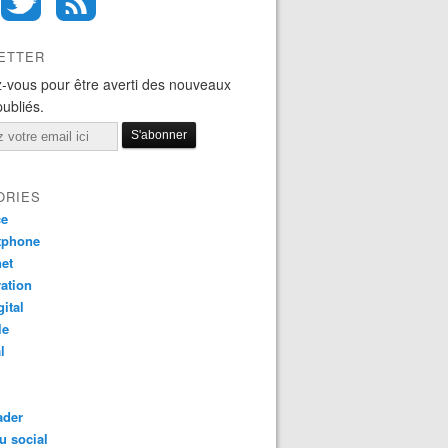
ETTER
-vous pour être averti des nouveaux
publiés.
ORIES
ce
tphone
net
ation
gital
le
l
ader
u social