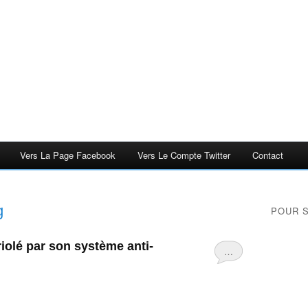
Vers La Page Facebook
Vers Le Compte Twitter
Contact
g
POUR 
iolé par son système anti-
…