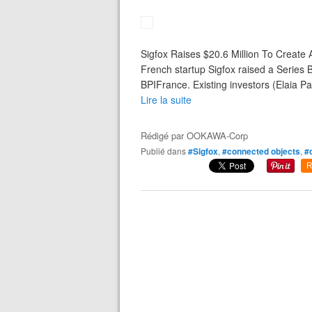
Sigfox Raises $20.6 Million To Create
French startup Sigfox raised a Series B
BPIFrance. Existing investors (Elaia Pa
Lire la suite
Rédigé par
OOKAWA-Corp
Publié dans
#Sigfox
,
#connected objects
,
#
R