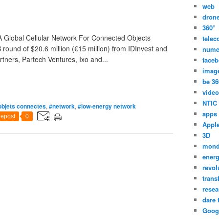
web
dron
360°
 A Global Cellular Network For Connected Objects
tele
 round of $20.6 million (€15 million) from IDInvest and
nume
rtners, Partech Ventures, Ixo and...
face
imag
be 36
video
NTIC
objets connectes
,
#network
,
#low-energy network
apps
epost
0
Appl
3D
mon
energ
revol
trans
resea
dare 
Goog