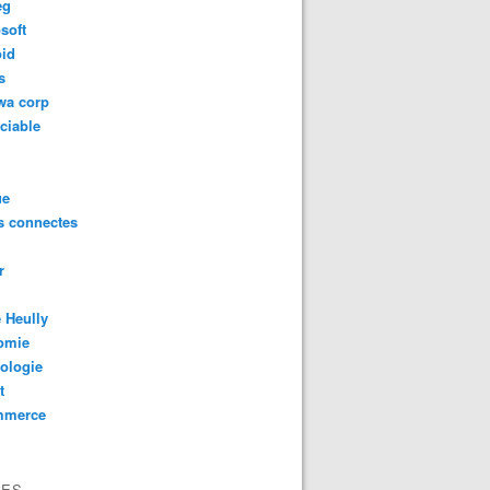
eg
soft
oid
s
wa corp
ciable
ue
s connectes
r
 Heully
omie
ologie
t
mmerce
VES