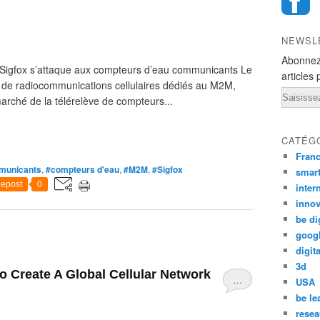
NEWSL
Abonnez
e Sigfox s’attaque aux compteurs d’eau communicants Le
articles 
x de radiocommunications cellulaires dédiés au M2M,
Email
marché de la télérelève de compteurs...
CATÉG
Fran
municants
,
#compteurs d'eau
,
#M2M
,
#Sigfox
smar
epost
0
inter
innov
be di
goog
digita
3d
To Create A Global Cellular Network
…
USA
be le
resea