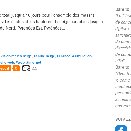
Dare to 
total jusqu'à 10 jours pour l'ensemble des massifs
"Le Chal
ipez les chutes et les hauteurs de neige cumulées jusqu'à
de conc
 du Nord, Pyrénées Est, Pyrénées...
digitaux
satisfai
de donne
d'accéde
de comp
evision meteo neige
,
#chute neige
,
#France
,
#simulation
utile"
site web
,
#web
,
#internet
Dare to 
epost
0
"Over th
to come 
meet use
persuade
access 
and reme
SUIVEZ