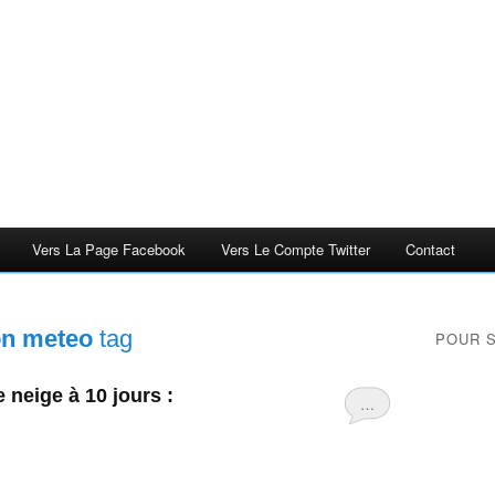
Vers La Page Facebook
Vers Le Compte Twitter
Contact
on meteo
tag
POUR 
neige à 10 jours :
…