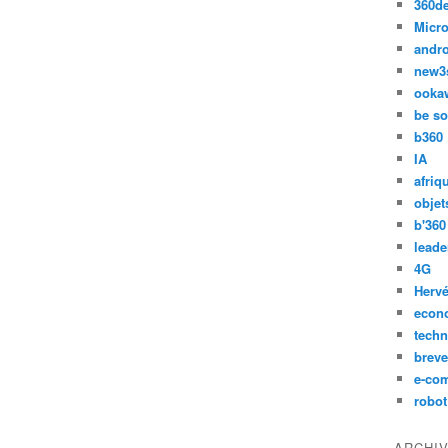
360d
Micro
andr
new3
ooka
be so
b360
IA
afriq
objet
b'360
leade
4G
Hervé
econ
techn
breve
e-co
robot
ARCHI