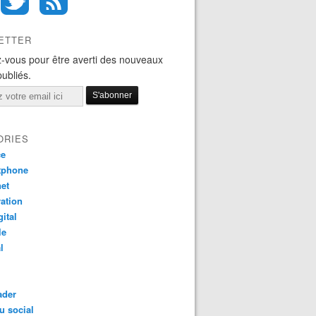
ETTER
-vous pour être averti des nouveaux
publiés.
ORIES
ce
tphone
net
ation
gital
le
l
ader
u social