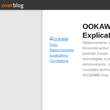
OOKAWA
Explica
Raisonnements, A
Annonces autour d
prochain monde : 
technologies, e-co
communication, vi
(nouvelles technol
d'OOKAWA Corp.