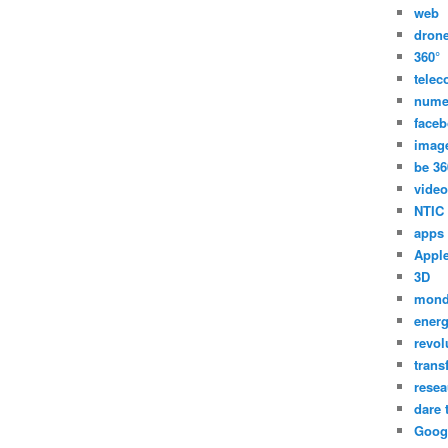
web
dron
360°
tele
nume
face
imag
be 36
video
NTIC
apps
Appl
3D
mon
energ
revol
trans
resea
dare 
Goog