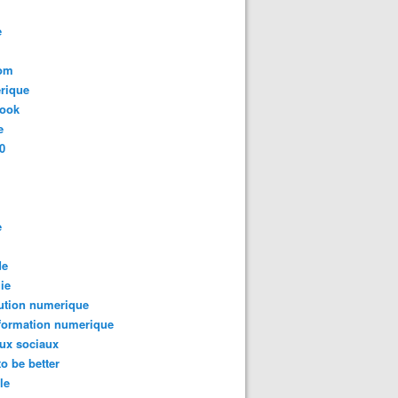
e
com
rique
book
e
0
e
de
ie
ution numerique
formation numerique
ux sociaux
to be better
le