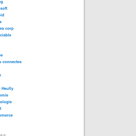
eg
soft
oid
s
wa corp
ciable
ue
s connectes
r
 Heully
omie
ologie
t
mmerce
VES