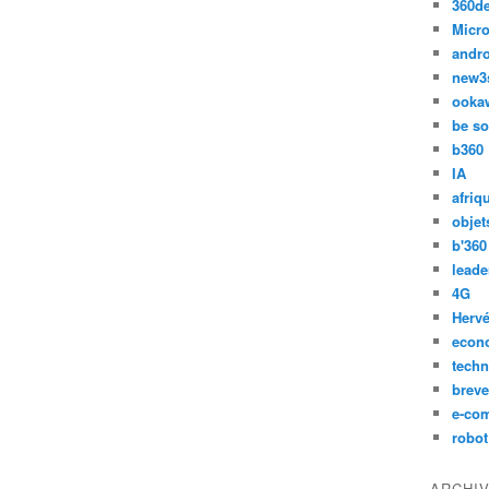
360d
Micro
andr
new3
ooka
be so
b360
IA
afriq
objet
b'360
leade
4G
Hervé
econ
techn
breve
e-co
robot
ARCHI