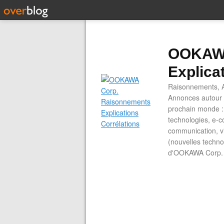
OOKAWA
Explica
Raisonnements, A
Annonces autour d
prochain monde : 
technologies, e-co
communication, vi
(nouvelles technol
d'OOKAWA Corp.