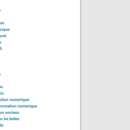
e
com
rique
book
e
0
e
de
ie
ution numerique
formation numerique
ux sociaux
to be better
le