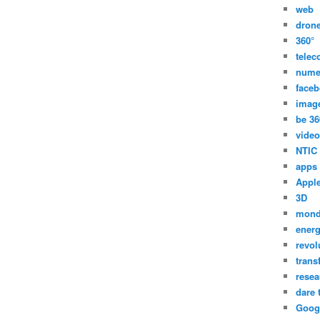
web
dron
360°
tele
nume
face
imag
be 36
video
NTIC
apps
Appl
3D
mon
energ
revol
trans
resea
dare 
Goog