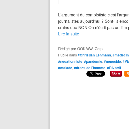
L'argument du complotiste c'est l'argu
journalistes aujourd'hui ? Sont-ils enc
crains que NON On n'écrit pas un film po
Lire la suite
Rédigé par
OOKAWA-Corp
Publié dans
#Christian Lehmann
,
#médecin
#négationniste
,
#pandémie
,
#génocide
,
#Vi
#malade
,
#droits de l’homme
,
#Rivotril
R