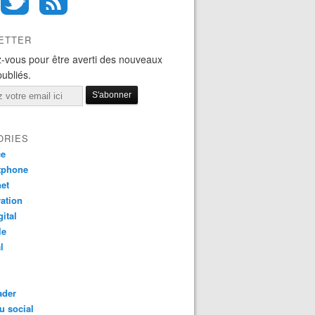
ETTER
-vous pour être averti des nouveaux
publiés.
ORIES
ce
tphone
net
ation
gital
le
l
ader
u social