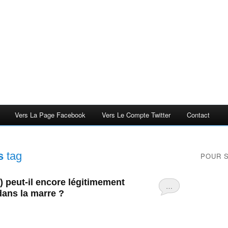
Vers La Page Facebook
Vers Le Compte Twitter
Contact
s
tag
POUR 
 peut-il encore légitimement
…
ans la marre ?