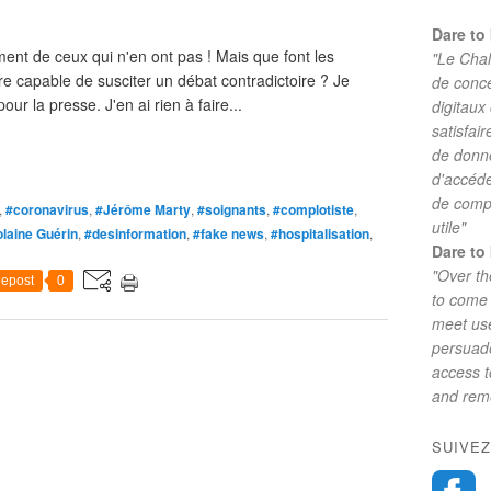
Dare to 
ment de ceux qui n'en ont pas ! Mais que font les
"Le Chal
ore capable de susciter un débat contradictoire ? Je
de conc
ur la presse. J'en ai rien à faire...
digitaux
satisfai
de donne
d'accéde
de comp
,
#coronavirus
,
#Jérôme Marty
,
#soignants
,
#complotiste
,
utile"
olaine Guérin
,
#desinformation
,
#fake news
,
#hospitalisation
,
Dare to 
"Over th
epost
0
to come 
meet use
persuade
access 
and reme
SUIVEZ