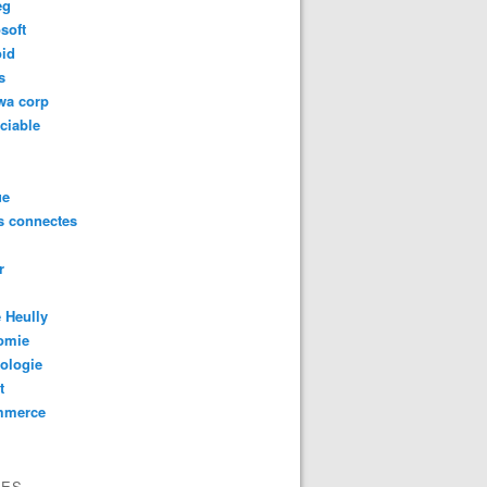
eg
soft
oid
s
wa corp
ciable
ue
s connectes
r
 Heully
omie
ologie
t
mmerce
VES