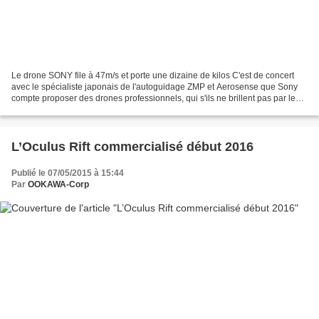
Le drone SONY file à 47m/s et porte une dizaine de kilos C'est de concert
avec le spécialiste japonais de l'autoguidage ZMP et Aerosense que Sony
compte proposer des drones professionnels, qui s'ils ne brillent pas par leur
design, sont pour autant déjà...
L’Oculus Rift commercialisé début 2016
Publié le 07/05/2015 à 15:44
Par
OOKAWA-Corp