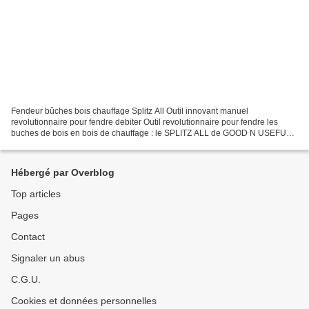
Fendeur bûches bois chauffage Splitz All Outil innovant manuel
revolutionnaire pour fendre debiter Outil revolutionnaire pour fendre les
buches de bois en bois de chauffage : le SPLITZ ALL de GOOD N USEFULL
- made in USA - vente dans le monde entier Voici...
Hébergé par Overblog
Top articles
Pages
Contact
Signaler un abus
C.G.U.
Cookies et données personnelles