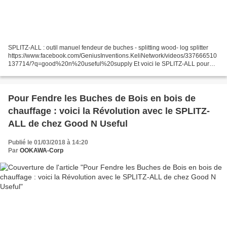
SPLITZ-ALL : outil manuel fendeur de buches - splitting wood- log splitter
https://www.facebook.com/GeniusInventions.KeliNetwork/videos/337666510
137714/?q=good%20n%20useful%20supply Et voici le SPLITZ-ALL pour
decouper les buches de bois mieux qu'avec...
Pour Fendre les Buches de Bois en bois de
chauffage : voici la Révolution avec le SPLITZ-
ALL de chez Good N Useful
Publié le 01/03/2018 à 14:20
Par
OOKAWA-Corp