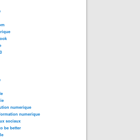
e
com
rique
book
e
0
e
de
ie
ution numerique
formation numerique
ux sociaux
to be better
le