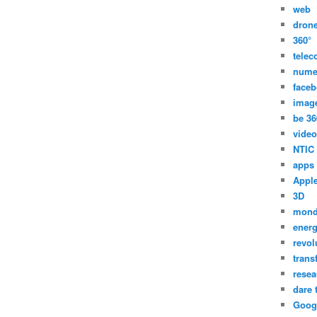
web
dron
360°
tele
nume
face
imag
be 36
video
NTIC
apps
Appl
3D
mon
energ
revol
trans
resea
dare 
Goog