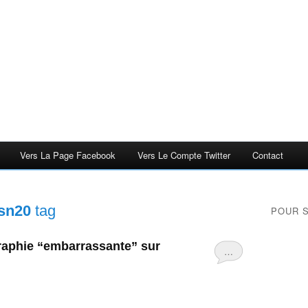
Vers La Page Facebook
Vers Le Compte Twitter
Contact
 sn20
tag
POUR 
graphie “embarrassante” sur
…