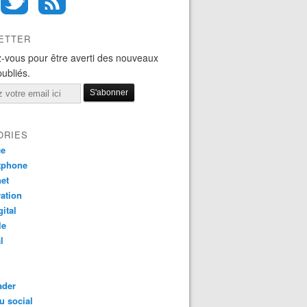
ETTER
-vous pour être averti des nouveaux
publiés.
ORIES
ce
tphone
net
ation
gital
le
l
ader
u social