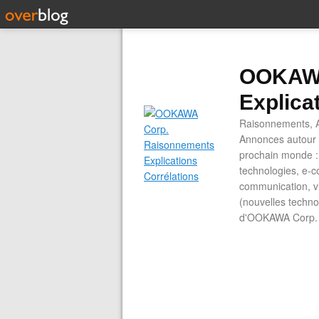
OOKAWA
Explica
Raisonnements, A
Annonces autour d
prochain monde : 
technologies, e-co
communication, vi
(nouvelles technol
d'OOKAWA Corp.