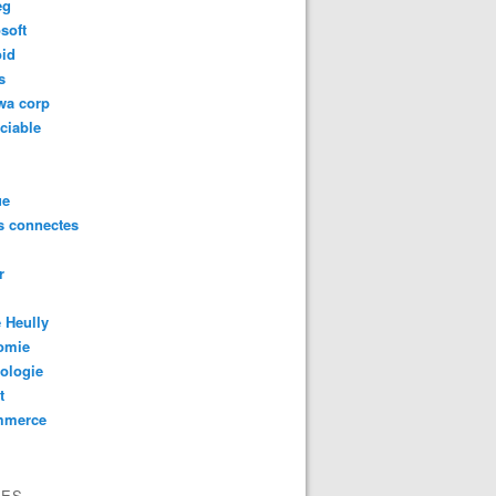
eg
soft
oid
s
wa corp
ciable
ue
s connectes
r
 Heully
omie
ologie
t
mmerce
VES