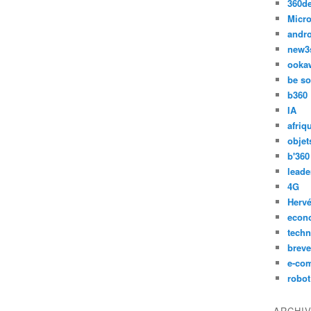
360d
Micro
andr
new3
ooka
be so
b360
IA
afriq
objet
b'360
leade
4G
Hervé
econ
techn
breve
e-co
robot
ARCHI