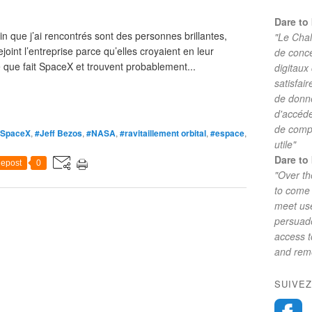
Dare to 
n que j’ai rencontrés sont des personnes brillantes,
"Le Chal
joint l’entreprise parce qu’elles croyaient en leur
de conc
 que fait SpaceX et trouvent probablement...
digitaux
satisfai
de donne
d'accéde
de comp
#SpaceX
,
#Jeff Bezos
,
#NASA
,
#ravitaillement orbital
,
#espace
,
utile"
Dare to 
epost
0
"Over th
to come 
meet use
persuade
access 
and reme
SUIVEZ