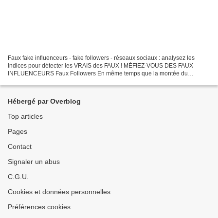
Faux fake influenceurs - fake followers - réseaux sociaux : analysez les
indices pour détecter les VRAIS des FAUX ! MÉFIEZ-VOUS DES FAUX
INFLUENCEURS Faux Followers En même temps que la montée du
marketing d'influence, les marques et leurs agences doivent...
Hébergé par Overblog
Top articles
Pages
Contact
Signaler un abus
C.G.U.
Cookies et données personnelles
Préférences cookies