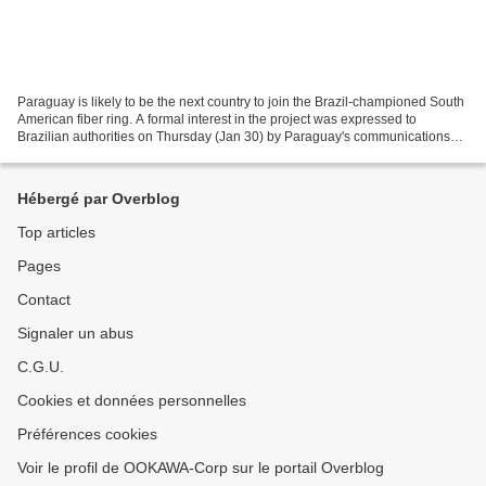
Paraguay is likely to be the next country to join the Brazil-championed South
American fiber ring. A formal interest in the project was expressed to
Brazilian authorities on Thursday (Jan 30) by Paraguay's communications
and public works minister Ramón...
Hébergé par Overblog
Top articles
Pages
Contact
Signaler un abus
C.G.U.
Cookies et données personnelles
Préférences cookies
Voir le profil de OOKAWA-Corp sur le portail Overblog