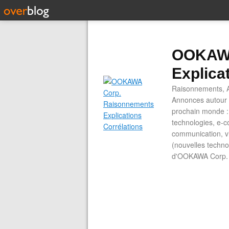
OOKAWA
Explica
Raisonnements, A
Annonces autour d
prochain monde : 
technologies, e-co
communication, vi
(nouvelles technol
d'OOKAWA Corp.