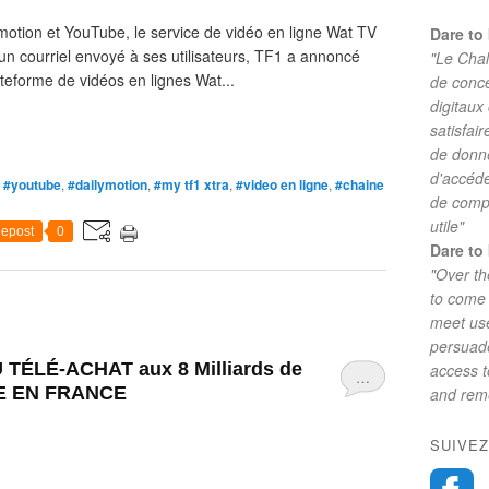
otion et YouTube, le service de vidéo en ligne Wat TV
Dare to 
 un courriel envoyé à ses utilisateurs, TF1 a annoncé
"Le Chal
teforme de vidéos en lignes Wat...
de conc
digitaux
satisfai
de donne
d'accéde
,
#youtube
,
#dailymotion
,
#my tf1 xtra
,
#video en ligne
,
#chaine
de comp
utile"
epost
0
Dare to 
"Over th
to come 
meet use
persuade
TÉLÉ-ACHAT aux 8 Milliards de
access 
…
QUE EN FRANCE
and reme
SUIVEZ