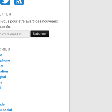
ETTER
-vous pour être averti des nouveaux
publiés.
ORIES
ce
tphone
net
ation
gital
le
l
ader
u social