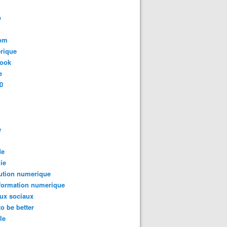
e
com
rique
book
e
0
e
de
ie
ution numerique
formation numerique
ux sociaux
to be better
le