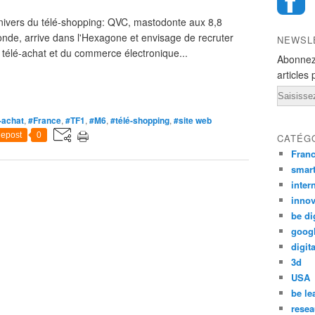
nivers du télé-shopping: QVC, mastodonte aux 8,8
 monde, arrive dans l'Hexagone et envisage de recruter
NEWSL
télé-achat et du commerce électronique...
Abonnez
articles 
Email
-achat
,
#France
,
#TF1
,
#M6
,
#télé-shopping
,
#site web
epost
0
CATÉG
Fran
smar
inter
innov
be di
goog
digita
3d
USA
be le
resea