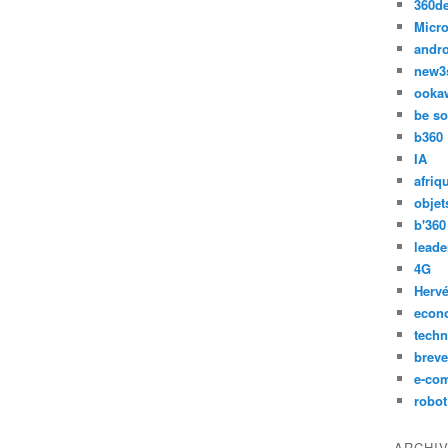
360d
Micro
andr
new3
ooka
be so
b360
IA
afriq
objet
b'360
leade
4G
Hervé
econ
techn
breve
e-co
robot
ARCHI