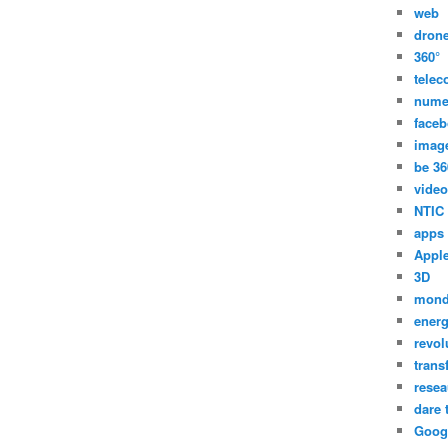
web
dron
360°
tele
nume
face
imag
be 36
video
NTIC
apps
Appl
3D
mon
energ
revol
trans
resea
dare 
Goog