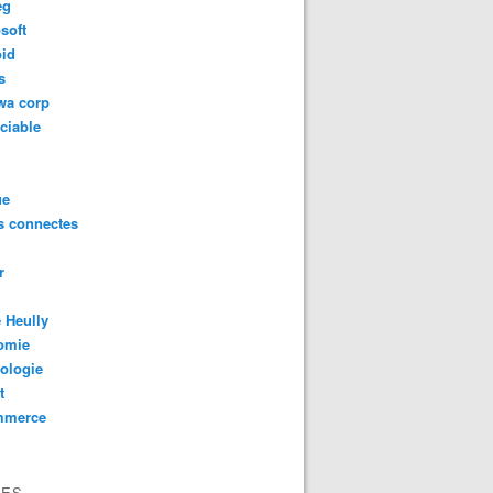
eg
soft
oid
s
wa corp
ciable
ue
s connectes
r
 Heully
omie
ologie
t
mmerce
VES