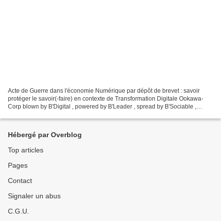
Acte de Guerre dans l'économie Numérique par dépôt de brevet : savoir
protéger le savoir(-faire) en contexte de Transformation Digitale Ookawa-
Corp blown by B'Digital , powered by B'Leader , spread by B'Sociable ,
amplified by B'Press , illustrated by...
Hébergé par Overblog
Top articles
Pages
Contact
Signaler un abus
C.G.U.