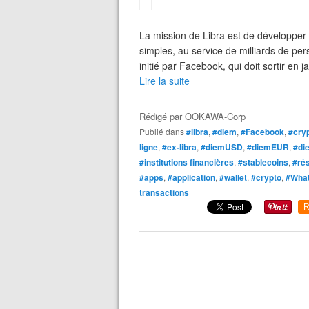
La mission de Libra est de développer 
simples, au service de milliards de pe
initié par Facebook, qui doit sortir en ja
Lire la suite
Rédigé par
OOKAWA-Corp
Publié dans
#libra
,
#diem
,
#Facebook
,
#cry
ligne
,
#ex-libra
,
#diemUSD
,
#diemEUR
,
#di
#institutions financières
,
#stablecoins
,
#ré
#apps
,
#application
,
#wallet
,
#crypto
,
#Wha
transactions
R