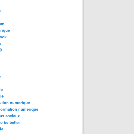
e
com
rique
book
e
0
e
de
ie
ution numerique
formation numerique
ux sociaux
to be better
le