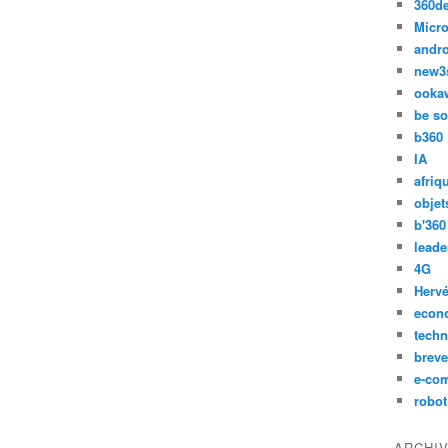
360d
Micro
andr
new3
ooka
be so
b360
IA
afriq
objet
b'360
leade
4G
Hervé
econ
techn
breve
e-co
robot
ARCHI