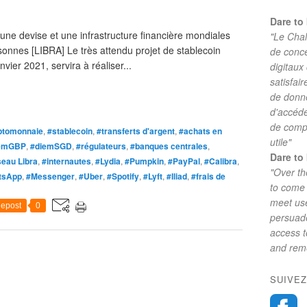
Dare to 
une devise et une infrastructure financière mondiales
"Le Chal
rsonnes [LIBRA] Le très attendu projet de stablecoin
de conc
nvier 2021, servira à réaliser...
digitaux
satisfai
de donne
d'accéde
de comp
ptomonnaie
,
#stablecoin
,
#transferts d'argent
,
#achats en
utile"
emGBP
,
#diemSGD
,
#régulateurs
,
#banques centrales
,
Dare to 
seau Libra
,
#internautes
,
#Lydia
,
#Pumpkin
,
#PayPal
,
#Calibra
,
"Over th
tsApp
,
#Messenger
,
#Uber
,
#Spotify
,
#Lyft
,
#Iliad
,
#frais de
to come 
meet use
epost
0
persuade
access 
and reme
SUIVEZ