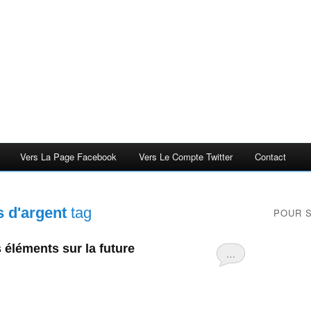
Vers La Page Facebook
Vers Le Compte Twitter
Contact
s d'argent
tag
POUR 
s éléments sur la future
…