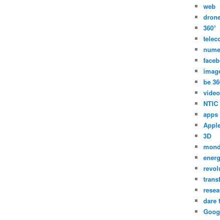
web
dron
360°
tele
nume
face
imag
be 36
video
NTIC
apps
Appl
3D
mon
energ
revol
trans
resea
dare 
Goog