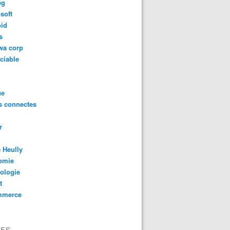
eg
soft
oid
s
wa corp
ciable
ue
s connectes
r
 Heully
omie
ologie
t
mmerce
VES