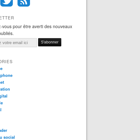
ETTER
-vous pour être averti des nouveaux
publiés.
ORIES
ce
tphone
net
ation
gital
le
l
ader
u social