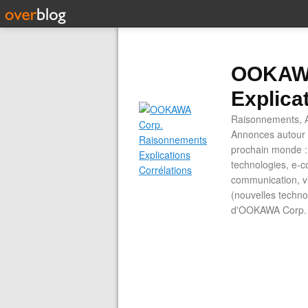
OOKAWA
Explica
Raisonnements, A
Annonces autour d
prochain monde : 
technologies, e-co
communication, vi
(nouvelles technol
d'OOKAWA Corp.