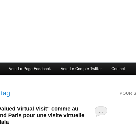
Vers La Page Facebook
Vers Le Compte Twitter
Contact
tag
POUR 
 Valued Virtual Visit" comme au
…
d Paris pour une visite virtuelle
lala