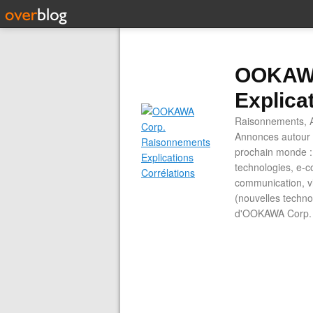
OOKAWA
Explica
Raisonnements, A
Annonces autour d
prochain monde : 
technologies, e-co
communication, vi
(nouvelles technol
d'OOKAWA Corp.