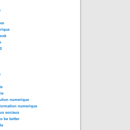
e
com
rique
book
e
0
e
de
ie
ution numerique
formation numerique
ux sociaux
to be better
le