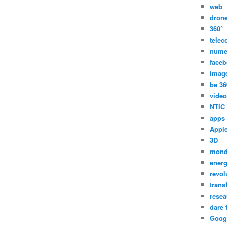
web
dron
360°
tele
nume
face
imag
be 36
video
NTIC
apps
Appl
3D
mon
energ
revol
trans
resea
dare 
Goog