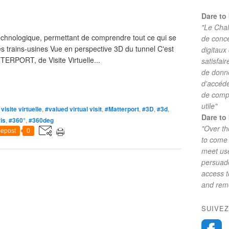
Dare to 
"Le Chal
 technologique, permettant de comprendre tout ce qui se
de conc
s trains-usines Vue en perspective 3D du tunnel C'est
digitaux
TERPORT, de Visite Virtuelle...
satisfai
de donne
d'accéde
de comp
utile"
visite virtuelle
,
#valued virtual visit
,
#Matterport
,
#3D
,
#3d
,
Dare to 
is
,
#360°
,
#360deg
"Over th
epost
0
to come 
meet use
persuade
access 
and reme
SUIVEZ