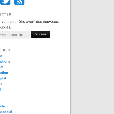
ETTER
-vous pour être averti des nouveaux
publiés.
ORIES
ce
tphone
net
ation
gital
le
l
ader
u social