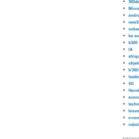
360d
Micro
andr
new3
ooka
be so
b360
IA
afriq
objet
b'360
leade
4G
Hervé
econ
techn
breve
e-co
robot
ARCHI