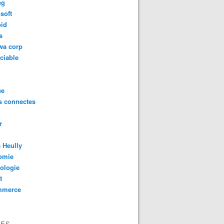
eg
soft
oid
s
wa corp
ciable
ue
s connectes
r
 Heully
omie
ologie
t
mmerce
VES