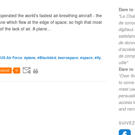
Dare to 
erated the world's fastest air-breathing aircraft - the
"Le Chal
ne which flew at the edge of space; so high that most
de conc
 the lack of air. A plane...
digitaux
satisfai
de donne
d'accéde
de comp
#US Air Force
,
#plane
,
#Blackbird
,
#aerospace
,
#space
,
#fly
,
utile"
Dare to 
epost
0
"Over th
to come 
meet use
persuade
access 
and reme
SUIVEZ