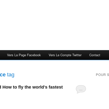
Vers La Page Facebook
Vers Le Compte Twitter
Contact
rce
tag
POUR 
 How to fly the world's fastest
…