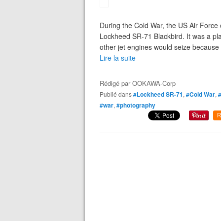
During the Cold War, the US Air Force op
Lockheed SR-71 Blackbird. It was a pla
other jet engines would seize because of
Lire la suite
Rédigé par
OOKAWA-Corp
Publié dans
#Lockheed SR-71
,
#Cold War
,
#war
,
#photography
R