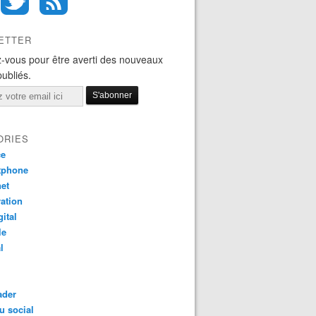
ETTER
-vous pour être averti des nouveaux
publiés.
ORIES
ce
tphone
net
ation
gital
le
l
ader
u social