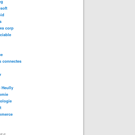
eg
soft
oid
s
wa corp
ciable
ue
s connectes
r
 Heully
omie
ologie
t
mmerce
VES