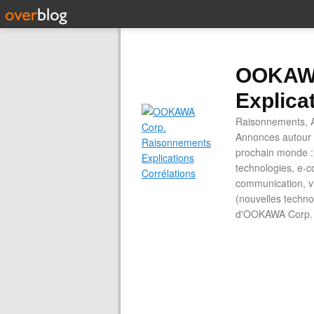
OOKAWA
Explica
Raisonnements, A
Annonces autour d
prochain monde : 
technologies, e-co
communication, vi
(nouvelles technol
d'OOKAWA Corp.