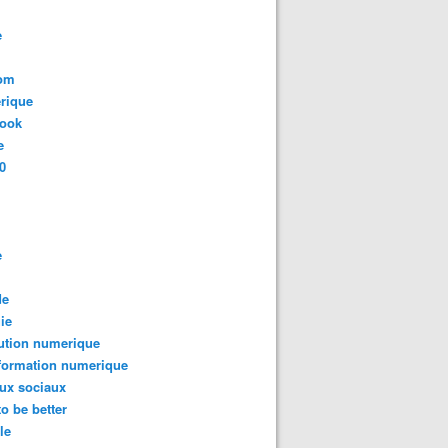
e
com
rique
book
e
0
e
de
ie
ution numerique
formation numerique
ux sociaux
to be better
le