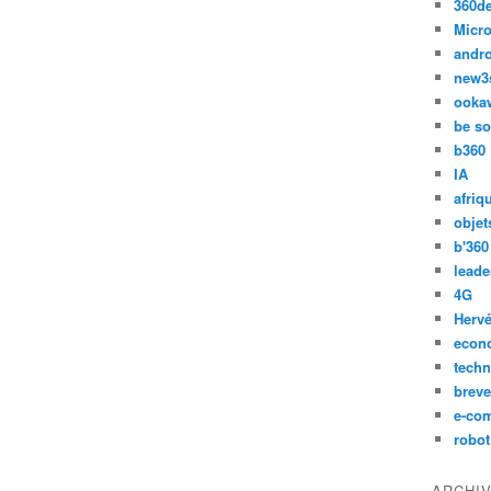
360d
Micro
andr
new3
ooka
be so
b360
IA
afriq
objet
b'360
leade
4G
Hervé
econ
techn
breve
e-co
robot
ARCHI