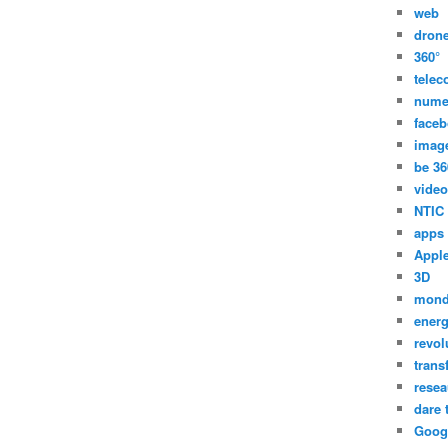
web
dron
360°
tele
nume
face
imag
be 36
video
NTIC
apps
Appl
3D
mon
energ
revol
trans
resea
dare 
Goog