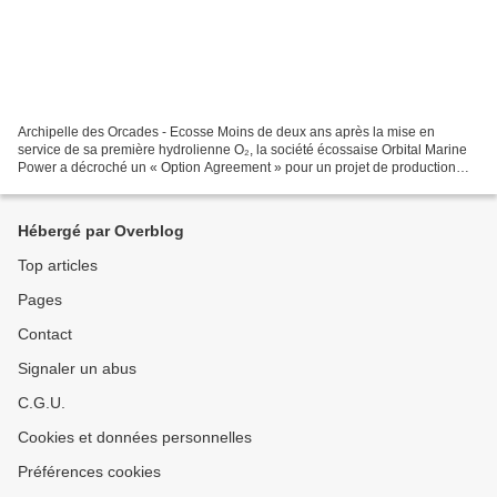
Archipelle des Orcades - Ecosse Moins de deux ans après la mise en
service de sa première hydrolienne O₂, la société écossaise Orbital Marine
Power a décroché un « Option Agreement » pour un projet de production
d’énergie marémotrice de 30 MW dans l’archipel...
Hébergé par Overblog
Top articles
Pages
Contact
Signaler un abus
C.G.U.
Cookies et données personnelles
Préférences cookies