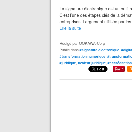
La signature électronique est un outil p
C’est l’une des étapes clés de la déma
entreprises. Largement utilisée par les
Lire la suite
Rédigé par
OOKAWA-Corp
Publié dans
#signature electronique
,
#digita
#transformation numerique
,
#transformatio
#juridique
,
#valeur juridique
,
#accréditatio
R