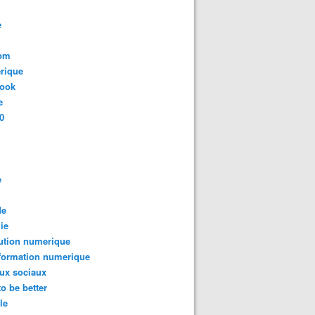
e
com
rique
book
e
0
e
de
ie
ution numerique
formation numerique
ux sociaux
to be better
le