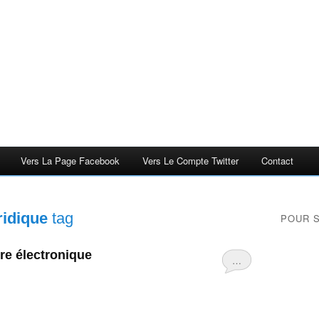
Vers La Page Facebook
Vers Le Compte Twitter
Contact
ridique
tag
POUR 
ure électronique
…