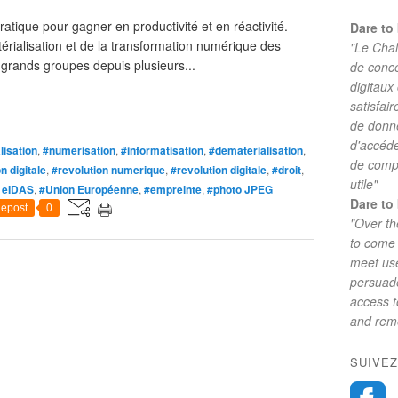
ratique pour gagner en productivité et en réactivité.
Dare to 
térialisation et de la transformation numérique des
"Le Chal
 grands groupes depuis plusieurs...
de conc
digitaux
satisfai
de donne
d'accéde
lisation
,
#numerisation
,
#informatisation
,
#dematerialisation
,
de comp
n digitale
,
#revolution numerique
,
#revolution digitale
,
#droit
,
utile"
n eIDAS
,
#Union Européenne
,
#empreinte
,
#photo JPEG
Dare to 
epost
0
"Over th
to come 
meet use
persuade
access 
and reme
SUIVEZ