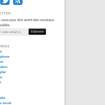
ETTER
-vous pour être averti des nouveaux
publiés.
ORIES
ce
tphone
net
ation
gital
le
l
ader
u social