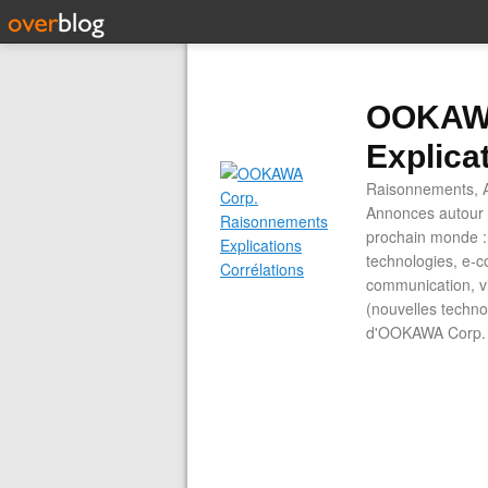
OOKAWA
Explica
Raisonnements, A
Annonces autour d
prochain monde : 
technologies, e-co
communication, vi
(nouvelles technol
d'OOKAWA Corp.