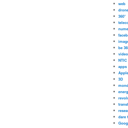
web
dron
360°
tele
nume
face
imag
be 36
video
NTIC
apps
Appl
3D
mon
energ
revol
trans
resea
dare 
Goog