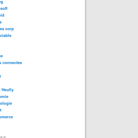
eg
soft
oid
s
wa corp
ciable
ue
s connectes
r
 Heully
omie
ologie
t
mmerce
VES