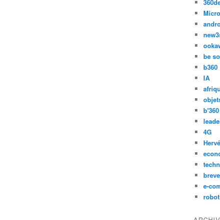
360d
Micro
andr
new3
ooka
be so
b360
IA
afriq
objet
b'360
leade
4G
Hervé
econ
techn
breve
e-co
robot
ARCHI