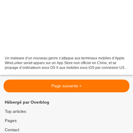
Un malware d’un nouveau genre s’attaque aux terminaux mobiles d’Apple.
WireLurker serait apparu sur un App Store non officiel en Chine, et se
propage d’ordinateurs sous OS X aux mobiles sous iOS par connexion USB.
Si sa dangerosité est encore limitée,...
Page suivante >
Hébergé par Overblog
Top articles
Pages
Contact