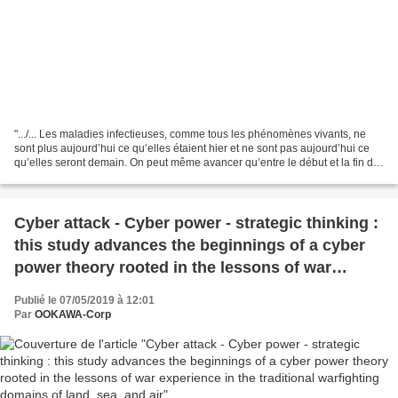
".../... Les maladies infectieuses, comme tous les phénomènes vivants, ne
sont plus aujourd’hui ce qu’elles étaient hier et ne sont pas aujourd’hui ce
qu’elles seront demain. On peut même avancer qu’entre le début et la fin de
nos observations et de nos...
Cyber attack - Cyber power - strategic thinking :
this study advances the beginnings of a cyber
power theory rooted in the lessons of war
experience in the traditional warfighting
Publié le 07/05/2019 à 12:01
domains of land, sea, and air
Par
OOKAWA-Corp