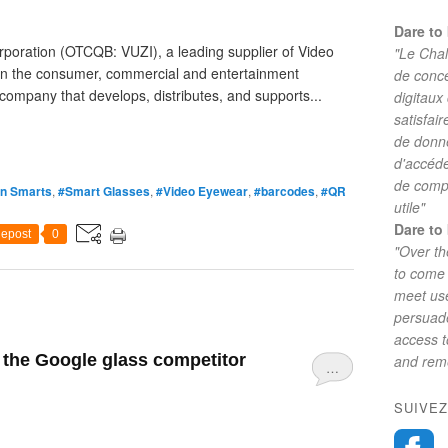
Dare to 
poration (OTCQB: VUZI), a leading supplier of Video
"Le Chal
n the consumer, commercial and entertainment
de conc
company that develops, distributes, and supports...
digitaux
satisfai
de donne
d'accéde
de comp
on Smarts
,
#Smart Glasses
,
#Video Eyewear
,
#barcodes
,
#QR
utile"
Dare to 
epost
0
"Over th
to come 
meet use
persuade
access 
the Google glass competitor
and reme
…
SUIVEZ