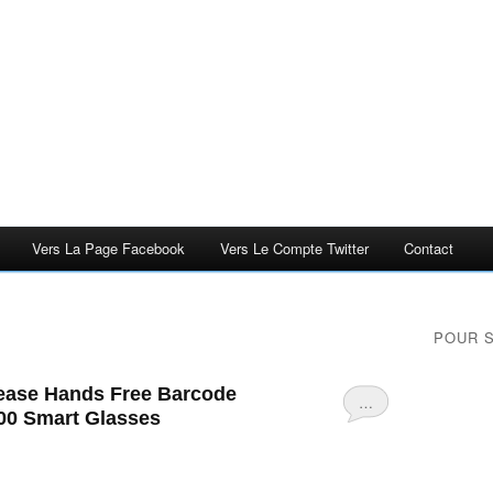
Vers La Page Facebook
Vers Le Compte Twitter
Contact
POUR 
lease Hands Free Barcode
…
100 Smart Glasses