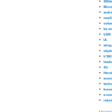
360d
Micro
andr
new3
ooka
be so
b360
IA
afriq
objet
b'360
leade
4G
Hervé
econ
techn
breve
e-co
robot
ARCHI