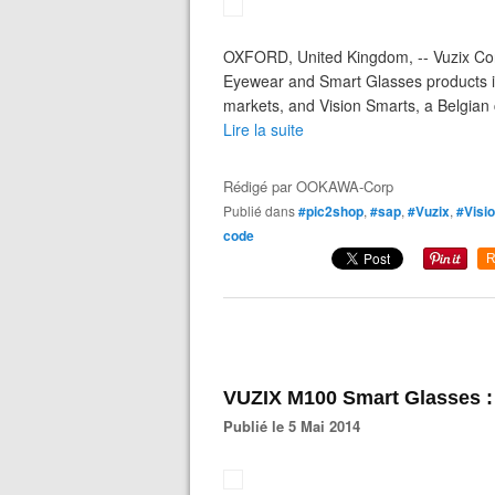
OXFORD, United Kingdom, -- Vuzix Cor
Eyewear and Smart Glasses products i
markets, and Vision Smarts, a Belgian 
Lire la suite
Rédigé par
OOKAWA-Corp
Publié dans
#pic2shop
,
#sap
,
#Vuzix
,
#Visi
code
R
VUZIX M100 Smart Glasses : 
Publié le 5 Mai 2014