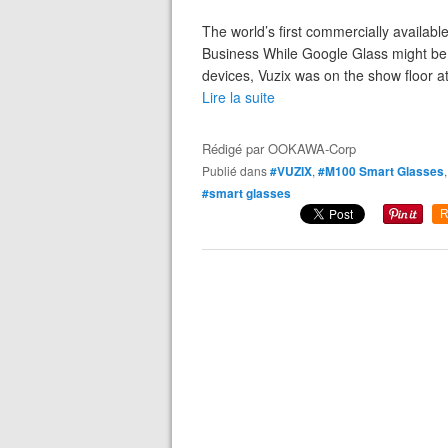
The world’s first commercially availab
Business While Google Glass might be 
devices, Vuzix was on the show floor at
Lire la suite
Rédigé par
OOKAWA-Corp
Publié dans
#VUZIX
,
#M100 Smart Glasses
#smart glasses
R