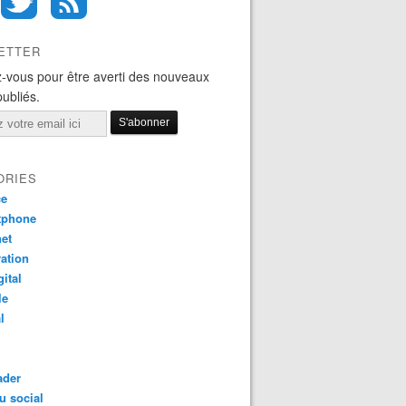
ETTER
-vous pour être averti des nouveaux
publiés.
ORIES
ce
tphone
net
ation
gital
le
l
ader
u social