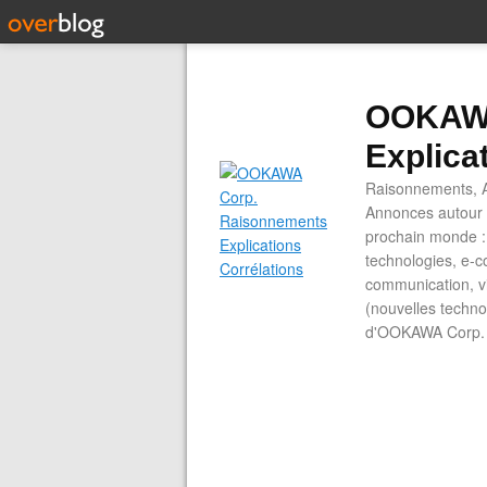
OOKAWA
Explica
Raisonnements, A
Annonces autour d
prochain monde : 
technologies, e-co
communication, vi
(nouvelles technol
d'OOKAWA Corp.