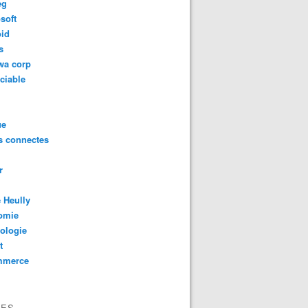
eg
soft
oid
s
wa corp
ciable
ue
s connectes
r
 Heully
omie
ologie
t
mmerce
VES