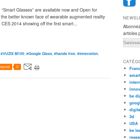
le “Smart Glasses” are available now and Open for
the better known face of wearable augmented reality
NEWSL
 CES 2014 showing off the first smart...
Abonnez
articles 
Email
,
#VUZIX M100
,
#Google Glass
,
#hands free
,
#innovation
,
CATÉG
epost
0
Fran
smar
inter
innov
be di
goog
digita
3d
USA
be le
resea