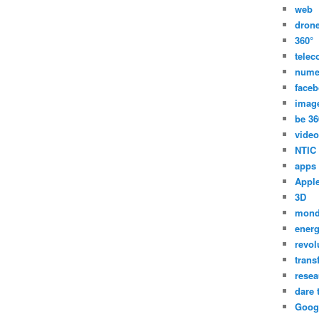
web
dron
360°
tele
nume
face
imag
be 36
video
NTIC
apps
Appl
3D
mon
energ
revol
trans
resea
dare 
Goog