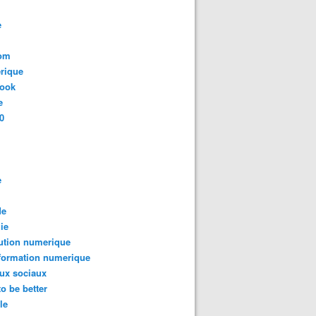
e
com
rique
book
e
0
e
de
ie
ution numerique
formation numerique
ux sociaux
to be better
le