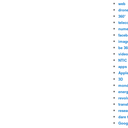
web
dron
360°
tele
nume
face
imag
be 36
video
NTIC
apps
Appl
3D
mon
energ
revol
trans
resea
dare 
Goog