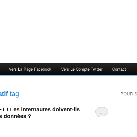
Vers La Page Facebook
Vers Le Compte Twitter
Contact
tif
tag
POUR 
! Les internautes doivent-ils
…
rs données ?