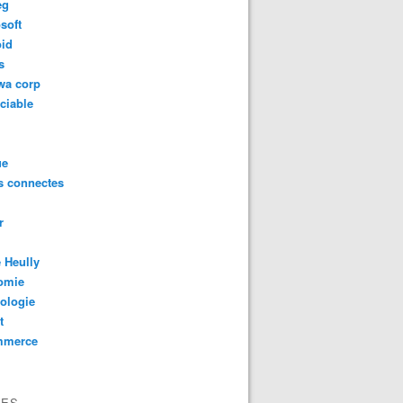
eg
soft
oid
s
wa corp
ciable
ue
s connectes
r
 Heully
omie
ologie
t
mmerce
VES