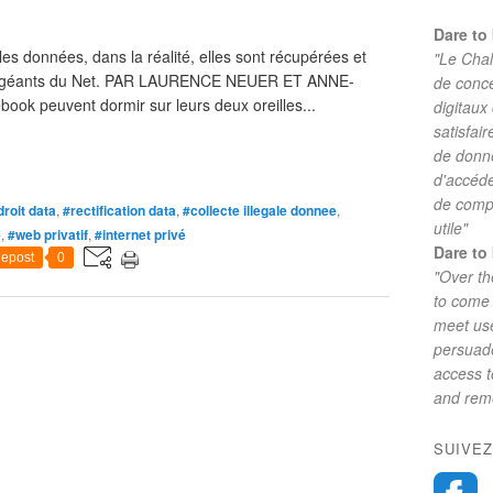
Dare to 
les données, dans la réalité, elles sont récupérées et
"Le Chal
les géants du Net. PAR LAURENCE NEUER ET ANNE-
de conc
ook peuvent dormir sur leurs deux oreilles...
digitaux
satisfai
de donne
d'accéde
de comp
droit data
,
#rectification data
,
#collecte illegale donnee
,
utile"
e
,
#web privatif
,
#internet privé
Dare to 
epost
0
"Over th
to come 
meet use
persuade
access 
and reme
SUIVEZ