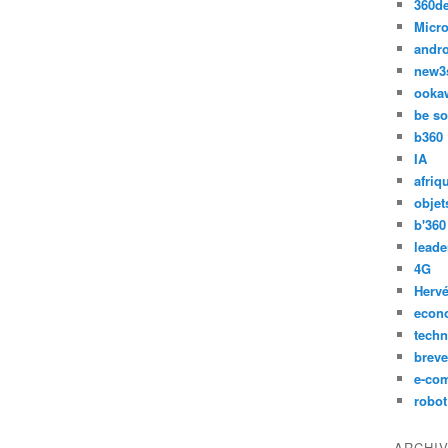
360d
Micro
andr
new3
ooka
be so
b360
IA
afriq
objet
b'360
leade
4G
Hervé
econ
techn
breve
e-co
robot
ARCHI