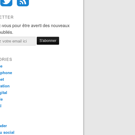
ETTER
-vous pour être averti des nouveaux
publiés.
ORIES
ce
tphone
net
ation
gital
le
l
ader
u social