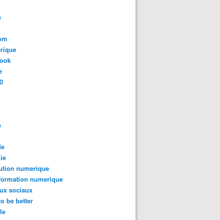
e
com
rique
book
e
0
e
de
ie
ution numerique
formation numerique
ux sociaux
to be better
le