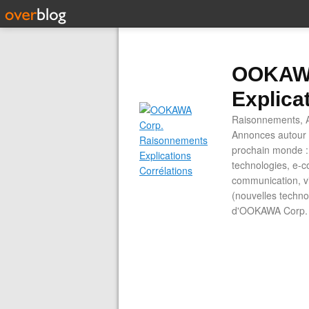
OOKAWA
Explica
Raisonnements, A
Annonces autour d
prochain monde : 
technologies, e-co
communication, vi
(nouvelles technol
d'OOKAWA Corp.