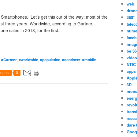
web
dron
 Smartphones.” Let’s get this out of the way: most of the
360°
st three years. Worldwide, according to Gartner,
tele
e sales in 2013, for the first...
nume
face
imag
be 36
video
,
#Gartner
,
#worldwide
,
#population
,
#continent
,
#mobile
NTIC
apps
epost
0
Appl
3D
mon
energ
revol
trans
resea
dare 
Goog