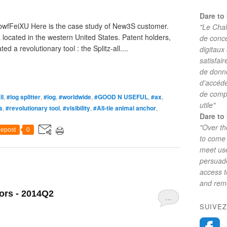
Dare to 
EbwfFeiXU Here is the case study of New3S customer.
"Le Chal
cated in the western United States. Patent holders,
de conc
a revolutionary tool : the Splitz-all....
digitaux
satisfai
de donne
d'accéde
de comp
ll
,
#log splitter
,
#log
,
#worldwide
,
#GOOD N USEFUL
,
#ax
,
utile"
s
,
#revolutionary tool
,
#visibility
,
#All-tie animal anchor
,
Dare to 
"Over th
epost
0
to come 
meet use
persuade
access 
and reme
rs - 2014Q2
…
SUIVEZ