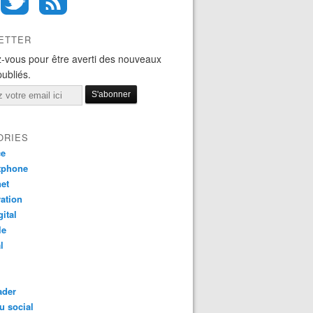
ETTER
-vous pour être averti des nouveaux
publiés.
ORIES
ce
tphone
net
ation
gital
le
l
ader
u social