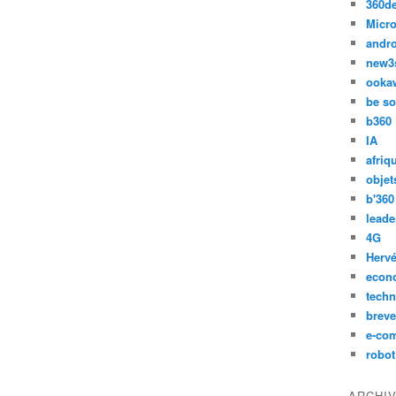
360d
Micro
andr
new3
ooka
be so
b360
IA
afriq
objet
b'360
leade
4G
Hervé
econ
techn
breve
e-co
robot
ARCHI