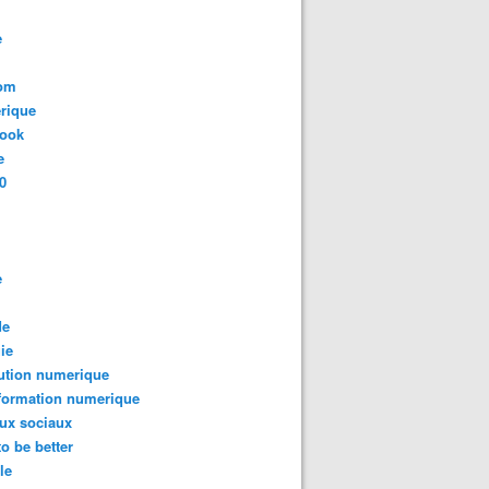
e
com
rique
book
e
0
e
de
ie
ution numerique
formation numerique
ux sociaux
to be better
le