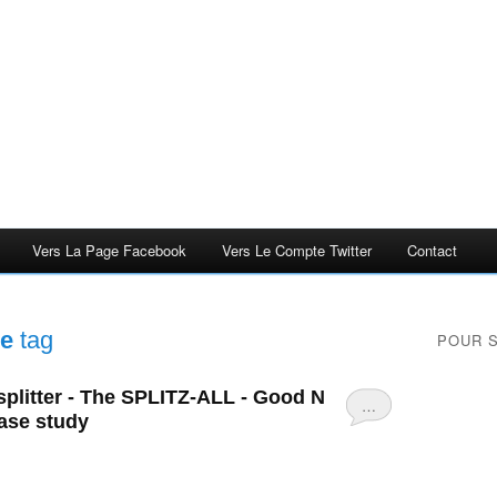
Vers La Page Facebook
Vers Le Compte Twitter
Contact
de
tag
POUR 
splitter - The SPLITZ-ALL - Good N
…
ase study