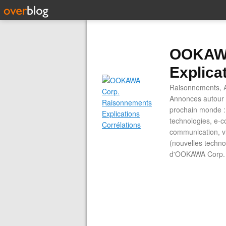
OOKAWA
Explica
Raisonnements, A
Annonces autour d
prochain monde : 
technologies, e-co
communication, vi
(nouvelles technol
d'OOKAWA Corp.