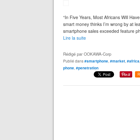
“In Five Years, Most Africans Will Have
smart money thinks I’m wrong by at lea
smartphone sales exceeded feature phon
Lire la suite
Rédigé par
OOKAWA-Corp
Publié dans
#smartphone
,
#market
,
#africa
phone
,
#penetration
R