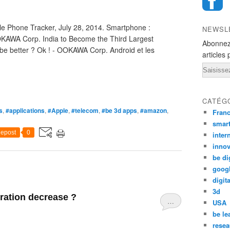
le Phone Tracker, July 28, 2014. Smartphone :
NEWSL
OKAWA Corp. India to Become the Third Largest
Abonnez
be better ? Ok ! - OOKAWA Corp. Android et les
articles 
Email
CATÉG
s
,
#applications
,
#Apple
,
#telecom
,
#be 3d apps
,
#amazon
,
Fran
smar
epost
0
inter
innov
be di
goog
digita
3d
ration decrease ?
…
USA
be le
resea