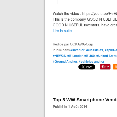
Watch the video : https://youtu.be/He
This is the company GOOD N USEFUL lo
GOOD N USEFUL inventors, have created 
Lire la suite
Rédigé par
OOKAWA-Corp
Publié dans
#inventor
,
#classic ax
,
#splitz-a
#NEW3S
,
#B'Leader
,
#B'360
,
#United State
#Ground Anchor
,
#vehicles anchor
R
Top 5 WW Smartphone Vendo
Publié le 1 Août 2014