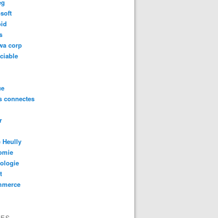
eg
soft
oid
s
wa corp
ciable
ue
s connectes
r
 Heully
omie
ologie
t
mmerce
VES