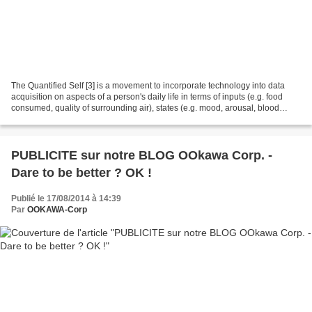
The Quantified Self [3] is a movement to incorporate technology into data
acquisition on aspects of a person's daily life in terms of inputs (e.g. food
consumed, quality of surrounding air), states (e.g. mood, arousal, blood
oxygen levels), and performance...
PUBLICITE sur notre BLOG OOkawa Corp. -
Dare to be better ? OK !
Publié le 17/08/2014 à 14:39
Par
OOKAWA-Corp