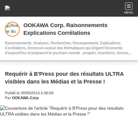
MENU
OOKAWA Corp. Raisonnements
Explications Corrélations
Raisonnements, Analyses, Recherches, Recoupements, Explications,
Corrélations, Annonces autour des thématiques qui érigent l'économie
d'aujourd'hui et préparent le prochain monde : progrès, inventions, drones,
ordinateurs, data, big data, telecom, technologies, e-commerce, énergie,
santé, intelligence artificielle, cybersécurité, communication, video, image,
armes, réalité, robotique, 3D, Rich-Media, NTIC (nouvelles technologies de
l'information et de la communication) ... Voici les yeux d'OOKAWA Corp. pour
Requérir à B'Press pour des résultats ULTRA
MIEUX LIRE et MIEUX COMPRENDRE
visibles dans les Médias et la Presse !
Publié le 30/08/2014 à 08:06
Par
OOKAWA-Corp