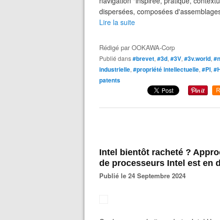
navigation "inspirée, pratique, contex
dispersées, composées d'assemblages e
Lire la suite
Rédigé par
OOKAWA-Corp
Publié dans
#brevet
,
#3d
,
#3V
,
#3v.world
,
#
industrielle
,
#propriété intellectuelle
,
#PI
,
#H
patents
R
Intel bientôt racheté ? App
de processeurs Intel est en d
Publié le 24 Septembre 2024