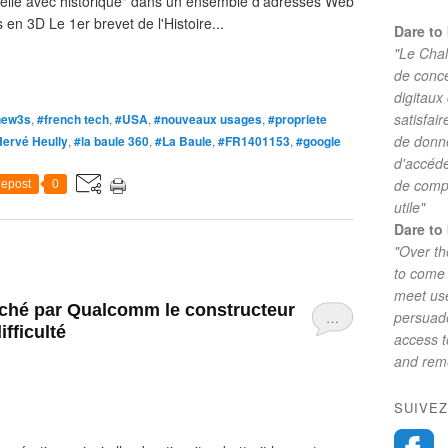
tuelle avec historique" dans un ensemble d'adresses Web
n 3D Le 1er brevet de l'Histoire...
Dare to 
"Le Chal
de conc
digitaux
satisfai
new3s
,
#french tech
,
#USA
,
#nouveaux usages
,
#propriete
de donne
ervé Heully
,
#la baule 360
,
#La Baule
,
#FR1401153
,
#google
d'accéde
de comp
epost
0
utile"
Dare to 
"Over th
to come 
meet use
roché par Qualcomm le constructeur
persuade
…
ifficulté
access 
and reme
SUIVEZ