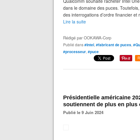
Qualcomm souhaite racheter Intel Une opé
dans le domaine des puces. Toutefois, a
des interrogations d’ordre financier et 
Lire la suite
Rédigé par
OOKAWA-Corp
Publié dans
#Intel
,
#fabricant de puces
,
#Q
#processeur
,
#puce
R
Présidentielle américaine 202
soutiennent de plus en plu
Publié le 9 Juin 2024