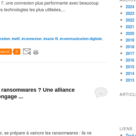
i 7, une connexion plus performante avec beaucoup
2024
 technologies les plus utilisées,...
2023
2022
2021
2020
ration
,
#wifi
,
#connexion
,
#sans fil
,
#communication digitale
,
2019
2018
epost
0
2017
2016
2015
2014
2013
s ransomwares ? Une alliance
…
ARTIC
engage ...
LIENS
e, se prépare à vaincre les ransomwares : ils ne
Tout 