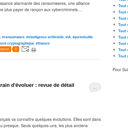
oissance alarmante des ransomwares, une alliance
Tout 
ne plus payer de rançon aux cybercriminels....
Tout 
Tout 
Tout 
Tout 
l
,
#ransomware
,
#intelligence artificielle
,
#IA
,
#portefeuille
Tout 
ent cryptographique
,
#finance
Tout 
Tout 
epost
0
Tout 
Pour Su
rain d'évoluer : revue de détail
…
çais va connaître quelques évolutions. Elles sont dans
 ou presque. Seuls quelques-uns, les plus anciens