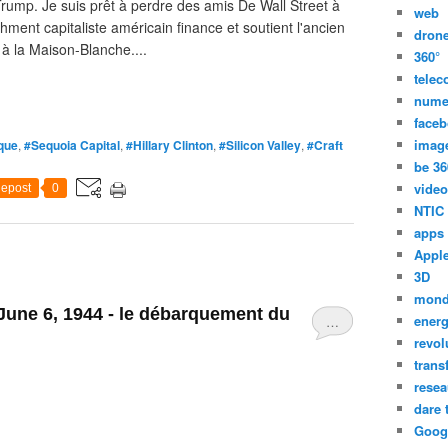
rump. Je suis prêt à perdre des amis De Wall Street à
web
ishment capitaliste américain finance et soutient l'ancien
dron
 à la Maison-Blanche....
360°
tele
nume
face
imag
ique
,
#Sequoia Capital
,
#Hillary Clinton
,
#Silicon Valley
,
#Craft
be 36
video
epost
0
NTIC
apps
Appl
3D
mon
une 6, 1944 - le débarquement du
energ
…
revol
trans
resea
dare 
Goog