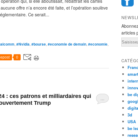
ration qui, si elle aboutissait, rebattrait les cartes
ucune offre n’a encore été faite, et l’opération soulève
réglementaire. Ce serait...
NEWSL
Abonnez
articles 
Email
ualcomm
,
#Nvidia
,
#bourse
,
#economie de demain
,
#economie
,
epost
0
CATÉG
Fran
smar
inter
innov
be di
4 : ces patrons et milliardaires qui
…
goog
s ouvertement Trump
digita
3d
USA
be le
resea