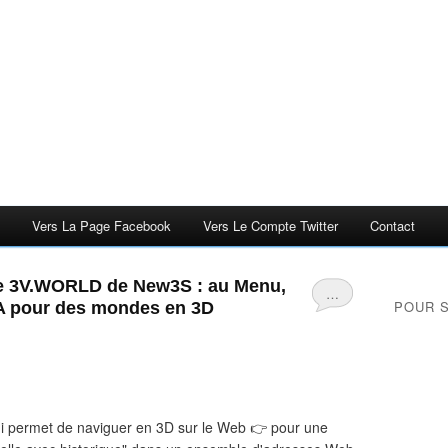
Vers La Page Facebook
Vers Le Compte Twitter
Contact
te 3V.WORLD de New3S : au Menu,
…
POUR 
USA pour des mondes en 3D
 qui permet de naviguer en 3D sur le Web 👉 pour une