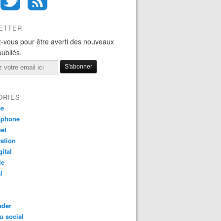
ETTER
-vous pour être averti des nouveaux
publiés.
ORIES
ce
tphone
net
ation
gital
le
l
ader
u social