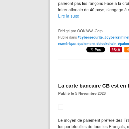
paieront pas les rançons Face à la cr
internationale de 40 pays, s'engage à 
Lire la suite
Rédigé par
OOKAWA-Corp
Publié dans
#cybersecurite
,
#cybercrimine
numérique
,
#paiement
,
#blockchain
,
#paiem
R
La carte bancaire CB est en t
Publié le 5 Novembre 2023
Le moyen de paiement préféré des Fran
les portefeuilles de tous les Français,