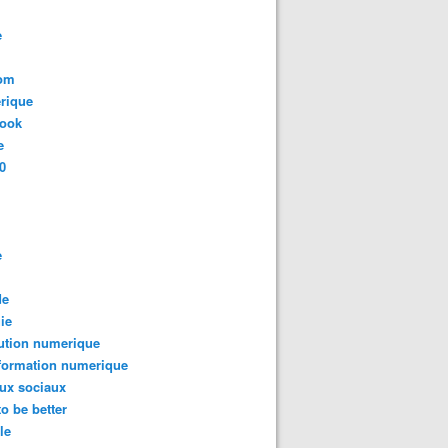
e
com
rique
book
e
0
e
de
ie
ution numerique
formation numerique
ux sociaux
to be better
le