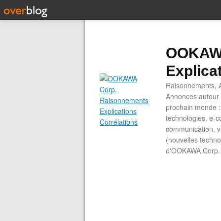
OOKAWA
Explica
Raisonnements, A
Annonces autour d
prochain monde : 
technologies, e-co
communication, vi
(nouvelles technol
d'OOKAWA Corp.