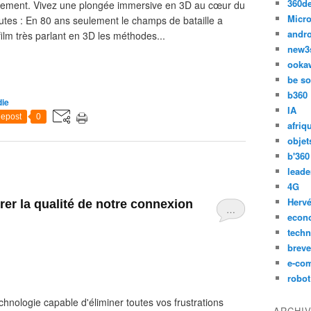
360d
vènement. Vivez une plongée immersive en 3D au cœur du
Micro
inutes : En 80 ans seulement le champs de bataille a
andr
lm très parlant en 3D les méthodes...
new3
ooka
be so
b360
ie
IA
epost
0
afriq
objet
b'360
leade
4G
Hervé
rer la qualité de notre connexion
…
econ
techn
breve
e-co
robot
chnologie capable d'éliminer toutes vos frustrations
ARCHI