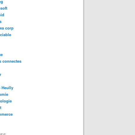
eg
soft
oid
s
wa corp
ciable
ue
s connectes
r
 Heully
omie
ologie
t
mmerce
VES