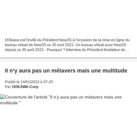
OOkawa est l'invité du Président New3S à l'occasion de la mise en ligne du
bureau virtuel de New3S ce 30 avril 2022. Un bureau virtuel pour New3S
depuis ce 30 avril 2022 - Pourquoi ? Interview du Président fondateur de
New3S Hervé HEULLY - 1ère partie L’interview...
Il n’y aura pas un métavers mais une multitude
Publié le 14/01/2022 à 07:25
Par
OOKAWA-Corp