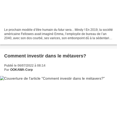
Le prochain modèle d’être humain du futur sera... Mindy ! En 2019, la société
américaine Fellowes avait imaginé Emma, l’employée de bureau de l’an
2040, avec son dos courbé, ses varices, son embonpoint dû à la sédentarité
et ses yeux rouges causés par...
Comment investir dans le métavers?
Publié le 06/07/2022 à 08:14
Par
OOKAWA-Corp