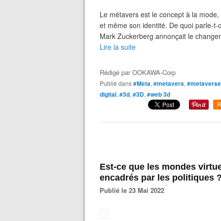
Le métavers est le concept à la mode,
et même son identité. De quoi parle-t-
Mark Zuckerberg annonçait le change
Lire la suite
Rédigé par
OOKAWA-Corp
Publié dans
#Meta
,
#metavers
,
#metaverse
digital
,
#3d
,
#3D
,
#web 3d
R
Est-ce que les mondes virtue
encadrés par les politiques 
Publié le 23 Mai 2022