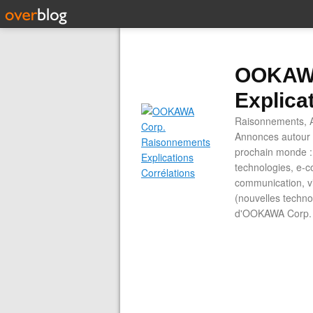
OOKAWA
Explica
Raisonnements, A
Annonces autour d
prochain monde : 
technologies, e-co
communication, vi
(nouvelles technol
d'OOKAWA Corp.