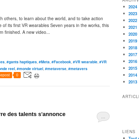
2024
2023
others, to learn about the world, and to take action
2022
 of its first VR wearables Seven years in the works, this
2021
m finished. A new video...
2020
2019
2018
2017
2016
ves
,
#gants haptiques
,
#Meta
,
#Facebook
,
#VR wearable
,
#VR
2015
nde reel
,
#monde virtuel
,
#metaverse
,
#metavers
2014
epost
0
2013
ARTIC
rre des talents s'annonce
…
LIENS
Tout 