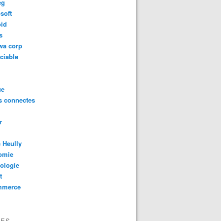
eg
soft
oid
s
wa corp
ciable
ue
s connectes
r
 Heully
omie
ologie
t
mmerce
VES