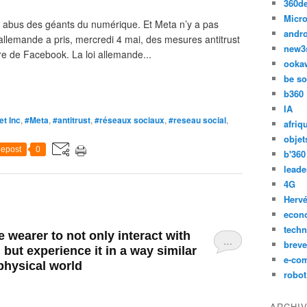
360d
Micro
es abus des géants du numérique. Et Meta n’y a pas
andr
 allemande a pris, mercredi 4 mai, des mesures antitrust
new3
ère de Facebook. La loi allemande...
ooka
be so
b360
IA
t Inc
,
#Meta
,
#antitrust
,
#réseaux sociaux
,
#reseau social
,
afriq
objet
epost
0
b'360
leade
4G
Hervé
econ
techn
 wearer to not only interact with
…
breve
 but experience it in a way similar
e-co
physical world
robot
ARCHI