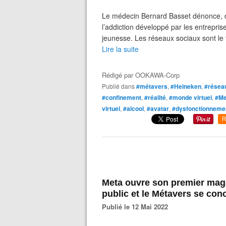
Le médecin Bernard Basset dénonce, d
l’addiction développé par les entrepris
jeunesse. Les réseaux sociaux sont le 
Lire la suite
Rédigé par
OOKAWA-Corp
Publié dans
#métavers
,
#Heineken
,
#résea
#confinement
,
#réalité
,
#monde virtuel
,
#Me
virtuel
,
#alcool
,
#avatar
,
#dysfonctionneme
R
Meta ouvre son premier mag
public et le Métavers se co
Publié le 12 Mai 2022