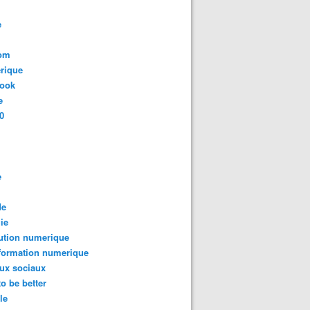
e
com
rique
book
e
0
e
de
ie
ution numerique
formation numerique
ux sociaux
to be better
le