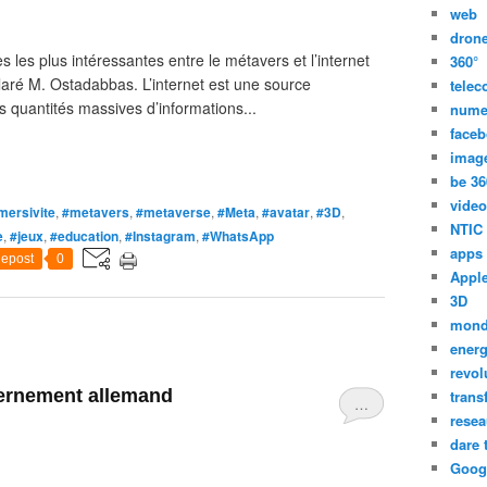
web
dron
es les plus intéressantes entre le métavers et l’internet
360°
claré M. Ostadabbas. L’internet est une source
tele
s quantités massives d’informations...
nume
face
imag
be 36
video
mersivite
,
#metavers
,
#metaverse
,
#Meta
,
#avatar
,
#3D
,
NTIC
e
,
#jeux
,
#education
,
#Instagram
,
#WhatsApp
apps
epost
0
Appl
3D
mon
energ
revol
vernement allemand
trans
…
resea
dare 
Goog