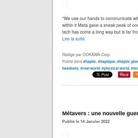
“We use our hands to communicate with 
within it Meta gave a sneak peek of one
tech has come a long way but is far fro
Lire la suite
Rédigé par
OOKAWA-Corp
Publié dans
#haptic
,
#haptique
,
#haptic glo
headsets
,
#real world
,
#physical world
,
#mo
R
Métavers : une nouvelle gue
Publié le 14 Janvier 2022