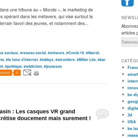
ans une tribune au « Monde », le marketing de
es opérant dans les métavers, qui vise surtout la
NEWSL
terrain favori des jeunes, et notamment des...
Abonnez
articles 
Email
ux sociaux
,
#reseau social
,
#mineurs
,
#Covid-19
,
#liberté
,
ta
,
#le futur d’Internet
,
#lobbys
,
#alcooliers
,
#Miller Lite
,
#bar
CATÉG
nt
,
#politique
,
#addiction
,
#jeunesse
Fran
epost
0
smar
inter
innov
be di
goog
digita
asin : Les casques VR grand
…
3d
ncrétise doucement mais surement !
USA
be le
resea