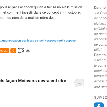
 poussé par Facebook qui en a fait sa nouvelle mission
Dare to 
on et comment investir dans ce concept ? Fin octobre,
"Le Chal
ment de nom de la maison mère de...
de conc
digitaux
satisfai
de donne
d'accéde
,
#monetisation
,
#univers virtuel
,
#espace reel
,
#espace
de comp
utile"
epost
0
Dare to 
"Over th
to come 
meet use
persuade
ls façon Metavers devraient être
access 
…
?
and reme
SUIVEZ