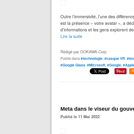
Outre l’immersivité, l’une des différenc
est la présence – votre avatar », a dé
d’informations et les gens explorent de
Lire la suite
Rédigé par
OOKAWA-Corp
Publié dans
#technologie
,
#casque VR
,
#im
#Google Glass
,
#Microsoft
,
#Google
,
#Appl
R
Meta dans le viseur du gou
Publié le 11 Mai 2022