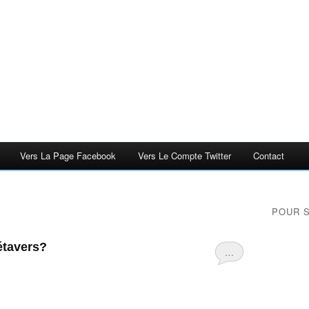
Vers La Page Facebook
Vers Le Compte Twitter
Contact
POUR 
étavers?
…