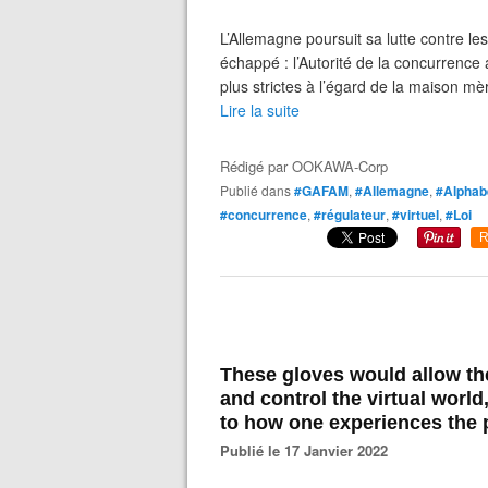
L’Allemagne poursuit sa lutte contre l
échappé : l’Autorité de la concurrence
plus strictes à l’égard de la maison m
Lire la suite
Rédigé par
OOKAWA-Corp
Publié dans
#GAFAM
,
#Allemagne
,
#Alphabe
#concurrence
,
#régulateur
,
#virtuel
,
#Loi
R
These gloves would allow the
and control the virtual world,
to how one experiences the 
Publié le 17 Janvier 2022