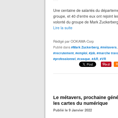
Une centaine de salariés du département 
groupe, et 40 d'entre eux ont rejoint le
volonté du groupe de Mark Zuckerberg 
Lire la suite
Rédigé par
OOKAWA-Corp
Publié dans
#Mark Zuckerberg
,
#métavers
#recrutement
,
#emploi
,
#job
,
#marche trava
#professionnel
,
#casque
,
#AR
,
#VR
R
Le métavers, prochaine génér
les cartes du numérique
Publié le 9 Janvier 2022