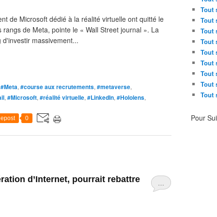
Tout 
de Microsoft dédié à la réalité virtuelle ont quitté le
Tout 
s rangs de Meta, pointe le « Wall Street journal ». La
Tout 
d'investir massivement...
Tout 
Tout 
Tout 
Tout 
Tout 
,
#Meta
,
#course aux recrutements
,
#metaverse
,
Tout 
il
,
#Microsoft
,
#réalité virtuelle
,
#LinkedIn
,
#Hololens
,
Pour Su
epost
0
ation d’Internet, pourrait rebattre
…