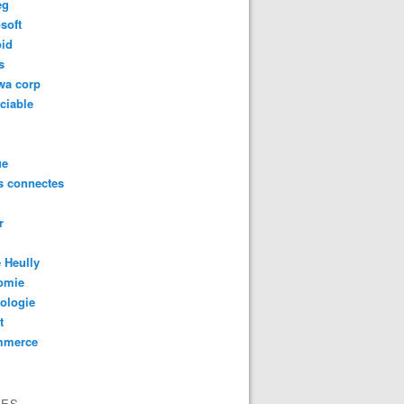
eg
soft
oid
s
wa corp
ciable
ue
s connectes
r
 Heully
omie
ologie
t
mmerce
VES