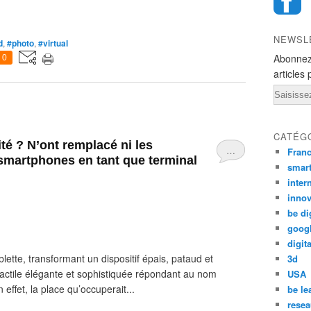
NEWSL
d
,
#photo
,
#virtual
Abonnez
0
articles 
Email
CATÉG
ité ? N’ont remplacé ni les
…
Fran
 smartphones en tant que terminal
smar
inter
innov
be di
goog
digita
lette, transformant un dispositif épais, pataud et
3d
tactile élégante et sophistiquée répondant au nom
USA
 effet, la place qu’occuperait...
be le
resea