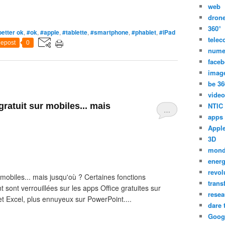
web
dron
360°
better ok
,
#ok
,
#apple
,
#tablette
,
#smartphone
,
#phablet
,
#iPad
tele
epost
0
nume
face
imag
be 36
video
ratuit sur mobiles... mais
NTIC
…
apps
Appl
3D
mon
energ
revol
 mobiles... mais jusqu'où ? Certaines fonctions
trans
sont verrouillées sur les apps Office gratuites sur
resea
t Excel, plus ennuyeux sur PowerPoint....
dare 
Goog