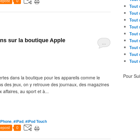
epost
0
Tout 
Tout 
Tout 
Tout 
Tout 
ons sur la boutique Apple
Tout 
…
Tout 
Tout 
Tout 
Pour Su
ffertes dans la boutique pour les appareils comme le
lus des jeux, on y retrouve des journaux, des magazines
affaires, au sport et à...
iPhone
,
#iPad
,
#iPod Touch
epost
0