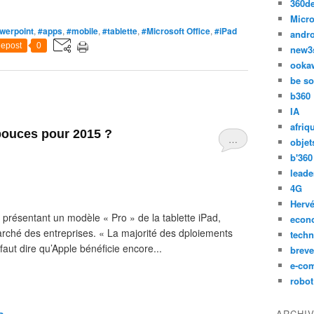
360d
Micro
werpoint
,
#apps
,
#mobile
,
#tablette
,
#Microsoft Office
,
#iPad
andr
epost
0
new3
ooka
be so
b360
IA
afriq
 pouces pour 2015 ?
…
objet
b'360
leade
4G
Hervé
 présentant un modèle « Pro » de la tablette iPad,
econ
rché des entreprises. « La majorité des dploiements
techn
 faut dire qu’Apple bénéficie encore...
breve
e-co
robot
ARCHI