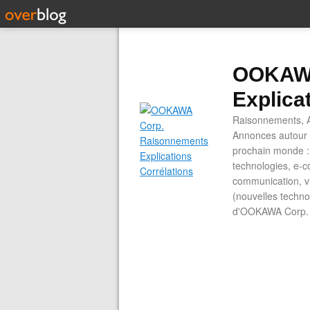
OOKAWA
Explica
Raisonnements, A
Annonces autour d
prochain monde : 
technologies, e-co
communication, vi
(nouvelles technol
d'OOKAWA Corp.