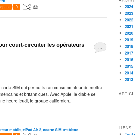
Pro
2024
epost
0
2023
2022
2021
2020
2019
pour court-circuiter les opérateurs
2018
…
2017
2016
2015
2014
2013
une carte SIM qui permettra au consommateur de mettre
ARTIC
éricains et britanniques. Avec Apple, le diable se
e heure jeudi, le groupe californien...
LIENS
ateur mobile
,
#iPad Air 2
,
#carte SIM
,
#tablette
Tout 