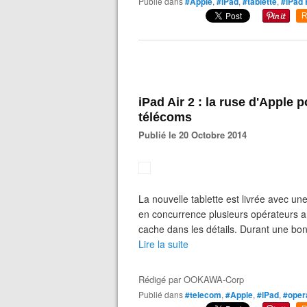
Publié dans
#Apple
,
#iPad
,
#tablette
,
#iPad 
R
iPad Air 2 : la ruse d'Apple 
télécoms
Publié le 20 Octobre 2014
La nouvelle tablette est livrée avec 
en concurrence plusieurs opérateurs am
cache dans les détails. Durant une bonn
Lire la suite
Rédigé par
OOKAWA-Corp
Publié dans
#telecom
,
#Apple
,
#iPad
,
#oper