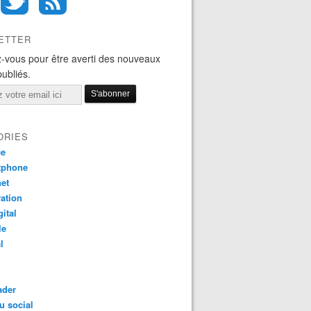
ETTER
-vous pour être averti des nouveaux
publiés.
ORIES
ce
tphone
net
ation
gital
le
l
ader
u social