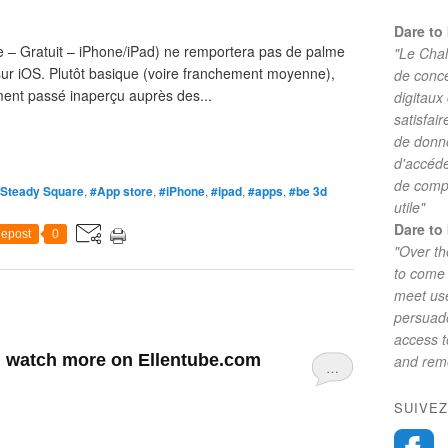
Dare to 
re – Gratuit – iPhone/iPad) ne remportera pas de palme
"Le Chal
sur iOS. Plutôt basique (voire franchement moyenne),
de conc
ement passé inaperçu auprès des...
digitaux
satisfai
de donne
d'accéde
de comp
Steady Square
,
#App store
,
#iPhone
,
#ipad
,
#apps
,
#be 3d
utile"
Dare to 
epost
0
"Over th
to come 
meet use
persuade
access 
: watch more on Ellentube.com
and reme
…
SUIVEZ