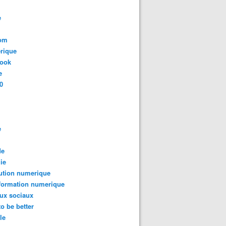
e
com
rique
book
e
0
e
de
ie
ution numerique
formation numerique
ux sociaux
to be better
le