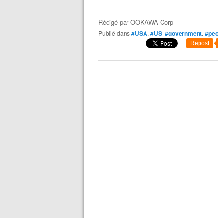
Rédigé par
OOKAWA-Corp
Publié dans
#USA
,
#US
,
#government
,
#peo
Repost