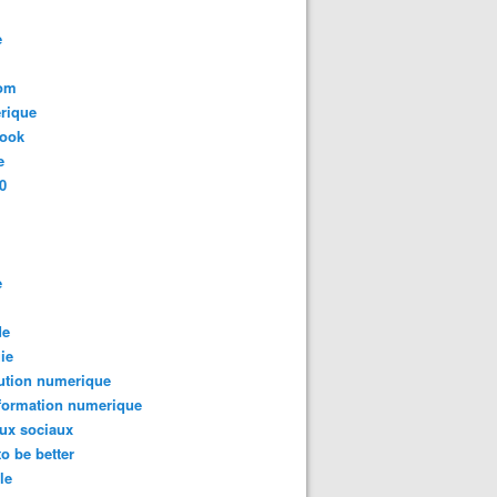
e
com
rique
book
e
0
e
de
ie
ution numerique
formation numerique
ux sociaux
to be better
le