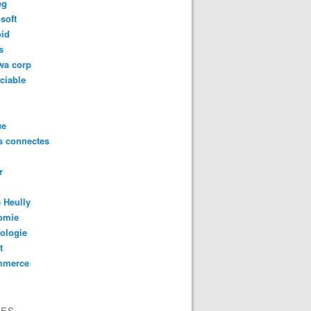
eg
soft
oid
s
wa corp
ciable
ue
s connectes
r
 Heully
omie
ologie
t
mmerce
VES