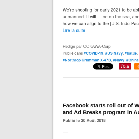
We’re shooting for early 2021 to be abl
unmanned. It will … be on the sea, ab
how we can align to the [U.S. Indo-Pac
Lire la suite
Rédigé par
OOKAWA-Corp
Publié dans
#COVID-19
,
#US Navy
,
#battle
,
#Northrop Grumman X-47B
,
#Navy
,
#China
R
Facebook starts roll out of
and Ad Breaks program in Au
Publié le 30 Août 2018