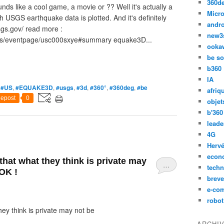
360d
ds like a cool game, a movie or ?? Well it's actually a
Micro
h USGS earthquake data is plotted. And it's definitely
andr
sgs.gov/ read more :
new3
kes/eventpage/usc000sxye#summary equake3D...
ooka
be so
b360
IA
,
#US
,
#EQUAKE3D
,
#usgs
,
#3d
,
#360°
,
#360deg
,
#be
afriq
epost
0
objet
b'360
leade
4G
Hervé
econ
hat what they think is private may
…
techn
 OK !
breve
e-co
robot
ey think is private may not be
ARCHI