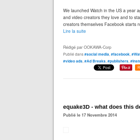
We launched Watch in the US a year ag
and video creators they love and to sta
creators themselves Facebook starts ro
Lire la suite
Rédigé par
OOKAWA-Corp
Publié dans
#social media
,
#facebook
,
#Wat
#video ads
,
#Ad Breaks
,
#publishers
,
#Ins
R
equake3D - what does this d
Publié le 17 Novembre 2014