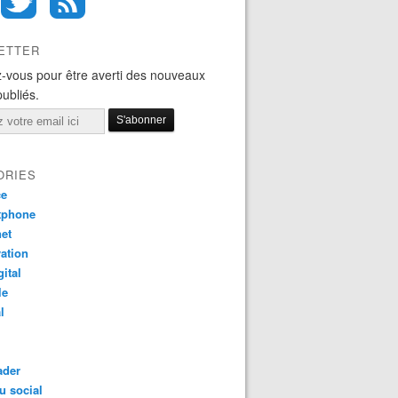
ETTER
-vous pour être averti des nouveaux
publiés.
ORIES
ce
tphone
net
ation
gital
le
l
ader
u social