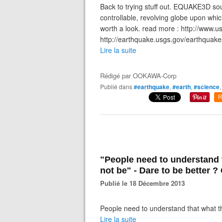
Back to trying stuff out. EQUAKE3D soun
controllable, revolving globe upon whic
worth a look. read more : http://www.u
http://earthquake.usgs.gov/earthqua
Lire la suite
Rédigé par
OOKAWA-Corp
Publié dans
#earthquake
,
#earth
,
#science
R
"People need to understand t
not be" - Dare to be better ?
Publié le 18 Décembre 2013
People need to understand that what th
Lire la suite