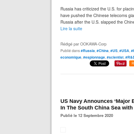
Russia has criticized the U.S. for pla
have pushed the Chinese telecoms gian
Russia after the U.S. slapped the Chine
Lire la suite
Rédigé par
OOKAWA-Corp
Publié dans
#Russia
,
#China
,
#US
,
#USA
,
#
economique
,
#espionnage
,
#scientist
,
#R&
R
US Navy Announces ‘Major B
In The South China Sea wit
Publié le 12 Septembre 2020