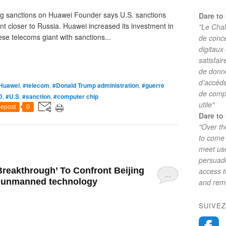
cing sanctions on Huawei Founder says U.S. sanctions
Dare to 
t closer to Russia. Huawei increased its investment in
"Le Chal
se telecoms giant with sanctions...
de conc
digitaux
satisfai
de donne
d'accéde
Huawei
,
#telecom
,
#Donald Trump administration
,
#guerre
de comp
D
,
#U.S
,
#sanction
,
#computer chip
utile"
epost
0
Dare to 
"Over th
to come 
meet use
persuade
reakthrough’ To Confront Beijing
access 
…
h unmanned technology
and reme
SUIVEZ