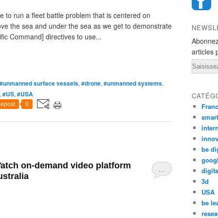
e to run a fleet battle problem that is centered on
ove the sea and under the sea as we get to demonstrate
NEWSL
ific Command] directives to use...
Abonnez
articles 
Email
#unmanned surface vessels
,
#drone
,
#unmanned systems
,
,
#US
,
#USA
CATÉG
epost
0
Fran
smar
inter
innov
be di
goog
 Watch on-demand video platform
…
digita
stralia
3d
USA
be le
resea