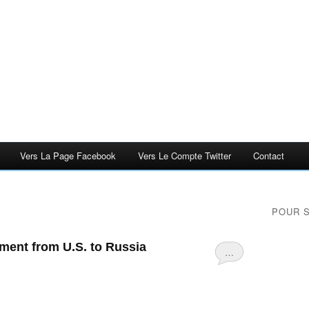
Vers La Page Facebook
Vers Le Compte Twitter
Contact
POUR 
tment from U.S. to Russia
…