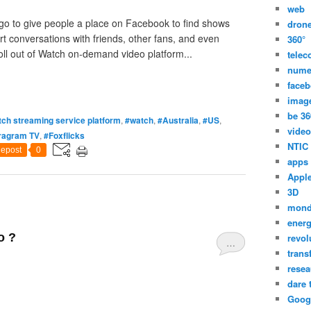
web
o to give people a place on Facebook to find shows
dron
rt conversations with friends, other fans, and even
360°
ll out of Watch on-demand video platform...
tele
nume
face
imag
be 36
ch streaming service platform
,
#watch
,
#Australia
,
#US
,
video
tragram TV
,
#Foxflicks
NTIC
epost
0
apps
Appl
3D
mon
energ
o ?
revol
…
trans
resea
dare 
Goog