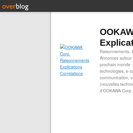
OOKAWA
Explica
Raisonnements, A
Annonces autour d
prochain monde : 
technologies, e-co
communication, vi
(nouvelles technol
d'OOKAWA Corp.