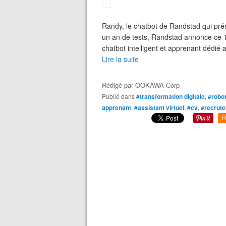
Randy, le chatbot de Randstad qui pré
un an de tests, Randstad annonce ce 1
chatbot intelligent et apprenant dédié a
Lire la suite
Rédigé par
OOKAWA-Corp
Publié dans
#transformation digitale
,
#robo
apprenant
,
#assistant virtuel
,
#cv
,
#recrut
R