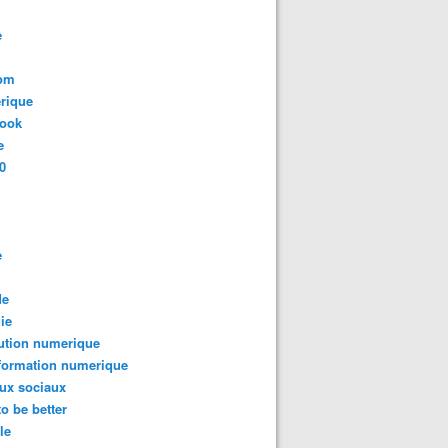
e
com
rique
book
e
0
e
de
ie
ution numerique
formation numerique
ux sociaux
to be better
le