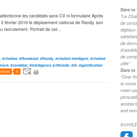
Dare to 
sélectionne les candidats sans CV ni formulaire Après
"Le Chal
3 février 2019 le déploiement national de Randy, son
de conc
u recrutement. Portrait de cet...
digitaux
satisfai
de donne
d'accéde
de comp
t
,
#chatbot
,
#Randstad
,
#Randy
,
#chatbot intelligent
,
#chatbot
utile"
ement
,
#candidat
,
#intelligence artificielle
,
#IA
,
#gamification
Dare to 
epost
0
"Over th
to come 
meet use
persuade
access 
and reme
SUIVEZ