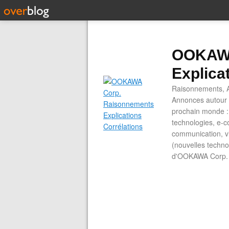
OOKAWA
Explica
Raisonnements, A
Annonces autour d
prochain monde : 
technologies, e-co
communication, vi
(nouvelles technol
d'OOKAWA Corp.