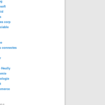
eg
soft
oid
s
wa corp
ciable
ue
s connectes
r
 Heully
omie
ologie
t
mmerce
VES