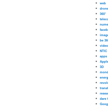
web
dron
360°
tele
nume
face
imag
be 36
video
NTIC
apps
Appl
3D
mon
energ
revol
trans
resea
dare 
Goog