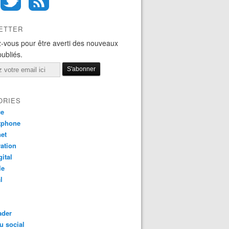
ETTER
-vous pour être averti des nouveaux
publiés.
ORIES
ce
tphone
net
ation
gital
le
l
ader
u social