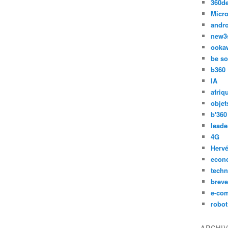
360d
Micro
andr
new3
ooka
be so
b360
IA
afriq
objet
b'360
leade
4G
Hervé
econ
techn
breve
e-co
robot
ARCHI