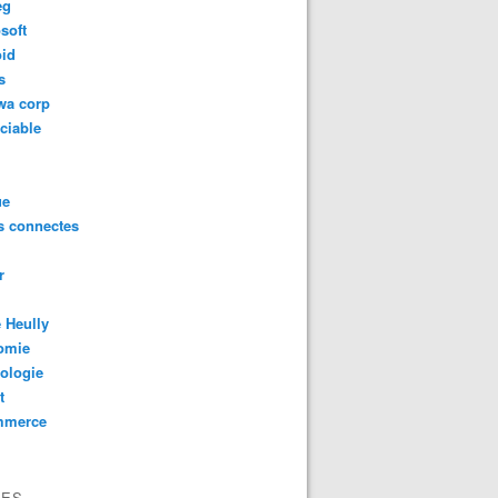
eg
soft
oid
s
wa corp
ciable
ue
s connectes
r
 Heully
omie
ologie
t
mmerce
VES