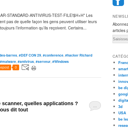
AR-STANDARD-ANTIVIRUS-TEST-FILE!$H+H* Les
NEWSL
nt pas de quelle façon les gens peuvent utiliser leurs
Abonnez
oujours l’information qu’ils reçoivent. Certains...
articles 
Email
des-barres
,
#DEF CON 29
,
#conference
,
#hacker Richard
CATÉG
#malware
,
#antivirus
,
#serveur
,
#Windows
Fran
epost
0
smar
inter
innov
be di
goog
digita
scanner, quelles applications ?
…
3d
s dit tout
USA
be le
resea