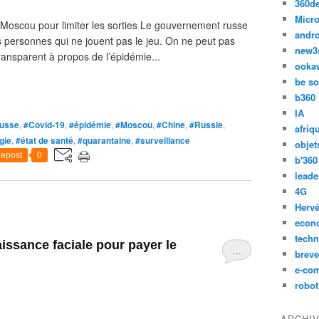
360d
Micro
 Moscou pour limiter les sorties Le gouvernement russe
andr
 personnes qui ne jouent pas le jeu. On ne peut pas
new3
transparent à propos de l’épidémie...
ooka
be so
b360
IA
russe
,
#Covid-19
,
#épidémie
,
#Moscou
,
#Chine
,
#Russie
,
afriq
gie
,
#état de santé
,
#quarantaine
,
#surveillance
objet
epost
0
b'360
leade
4G
Hervé
econ
techn
aissance faciale pour payer le
…
breve
e-co
robot
ARCHI