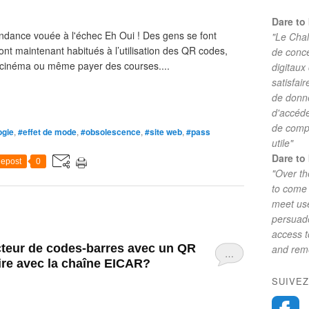
Dare to 
endance vouée à l'échec Eh Oui ! Des gens se font
"Le Chal
nt maintenant habitués à l’utilisation des QR codes,
de conc
u cinéma ou même payer des courses....
digitaux
satisfai
de donne
d'accéde
de comp
ogie
,
#effet de mode
,
#obsolescence
,
#site web
,
#pass
utile"
Dare to 
epost
0
"Over th
to come 
meet use
persuade
access 
cteur de codes-barres avec un QR
and reme
…
ire avec la chaîne EICAR?
SUIVEZ