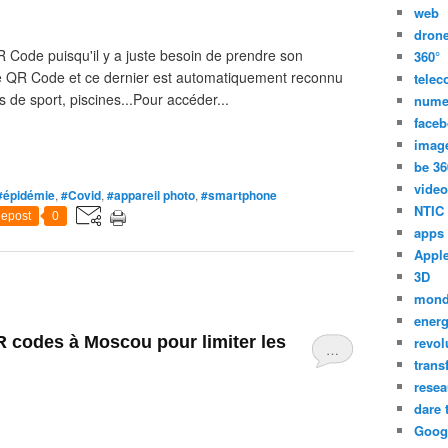
web
dron
R Code puisqu'il y a juste besoin de prendre son
360°
 le QR Code et ce dernier est automatiquement reconnu
tele
es de sport, piscines...Pour accéder...
nume
face
imag
be 36
video
#épidémie
,
#Covid
,
#appareil photo
,
#smartphone
NTIC
epost
0
apps
Appl
3D
mon
energ
R codes à Moscou pour limiter les
revol
…
trans
resea
dare 
Goog