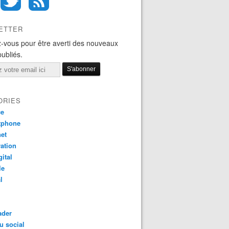
ETTER
-vous pour être averti des nouveaux
publiés.
ORIES
ce
tphone
net
ation
gital
le
l
ader
u social