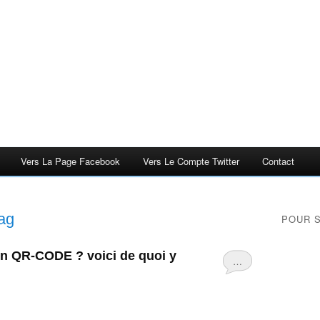
Vers La Page Facebook
Vers Le Compte Twitter
Contact
ag
POUR 
 un QR-CODE ? voici de quoi y
…