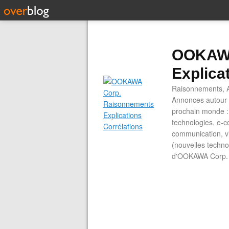
OOKAWA
Explica
Raisonnements, A
Annonces autour d
prochain monde : 
technologies, e-co
communication, vi
(nouvelles technol
d'OOKAWA Corp.