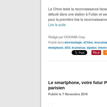
La Chine teste la reconnaissance facial
débuté dans une station à Futian et s
pour la première fois la reconnaissance 
Lire la suite
Rédigé par
OOKAWA-Corp
Publié dans
#technologie
,
#Chine
,
#reconna
#telephone
,
#5G
,
#caméras
,
#police
,
#metr
R
Le smartphone, votre futur 
parisien
Publié le 7 Novembre 2016