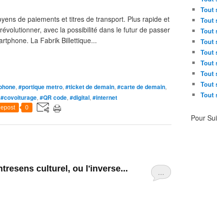
Tout 
ens de paiements et titres de transport. Plus rapide et
Tout 
révolutionner, avec la possibilité dans le futur de passer
Tout 
tphone. La Fabrik Billettique...
Tout 
Tout 
Tout 
Tout 
Tout 
phone
,
#portique metro
,
#ticket de demain
,
#carte de demain
,
Tout 
,
#covoiturage
,
#QR code
,
#digital
,
#internet
epost
0
Pour Su
resens culturel, ou l'inverse...
…