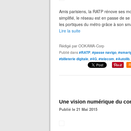
Amis parisiens, la RATP rénove ses moy
simplifié, le réseau est en passe de se 
les portiques du métro grâce à son smar
Lire la suite
Rédigé par
OOKAWA-Corp
Publié dans
#RATP
,
#passe navigo
,
#smart
#billeterie digitale
,
#4G
,
#telecom
,
#Autolib
R
Une vision numérique du cont
Publié le 21 Mai 2015