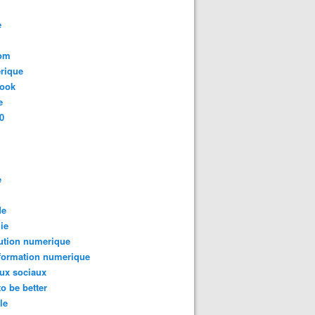
e
com
rique
book
e
0
e
de
ie
ution numerique
formation numerique
ux sociaux
to be better
le