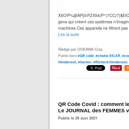
X5O!P%@AP[4\PZX54(P^)7CC)7}$EIC
gens qui créent ces systèmes n’imagine
machines Ces appareils ne filtrent pas t
Lire la suite
Rédigé par
OOKAWA-Corp
Publié dans
#QR code
,
#chaîne EICAR
,
#co
Henderson
,
#hacker
,
#Richard Henderson
,
R
QR Code Covid : comment le 
Le JOURNAL des FEMMES vou
Publié le 29 Juin 2021