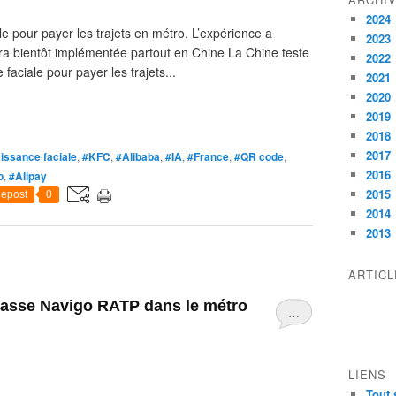
2024
e pour payer les trajets en métro. L’expérience a
2023
era bientôt implémentée partout en Chine La Chine teste
2022
faciale pour payer les trajets...
2021
2020
2019
2018
2017
issance faciale
,
#KFC
,
#Alibaba
,
#IA
,
#France
,
#QR code
,
2016
o
,
#Alipay
2015
epost
0
2014
2013
ARTIC
Passe Navigo RATP dans le métro
…
LIENS
Tout 