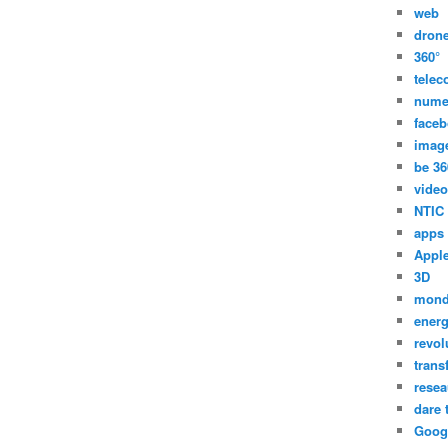
web
dron
360°
tele
nume
face
imag
be 36
video
NTIC
apps
Appl
3D
mon
energ
revol
trans
resea
dare 
Goog