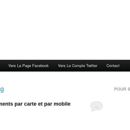
Vers La Page Facebook
Vers Le Compte Twitter
Contact
ag
POUR 
ments par carte et par mobile
…