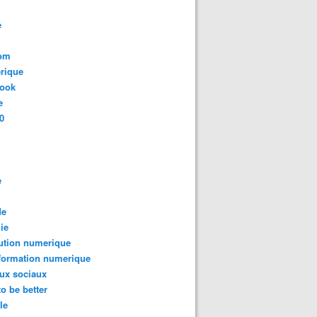
e
com
rique
book
e
0
e
de
ie
ution numerique
formation numerique
ux sociaux
to be better
le