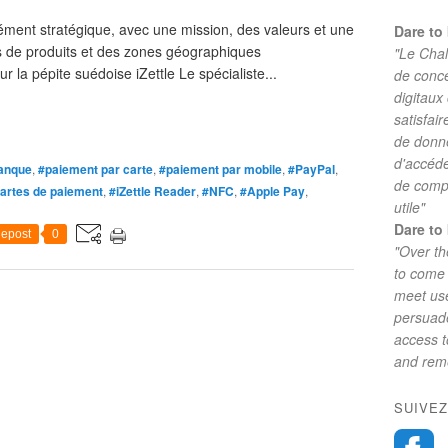
ément stratégique, avec une mission, des valeurs et une
Dare to 
s de produits et des zones géographiques
"Le Chal
la pépite suédoise iZettle Le spécialiste...
de conc
digitaux
satisfai
de donne
d'accéde
anque
,
#paiement par carte
,
#paiement par mobile
,
#PayPal
,
de comp
cartes de paiement
,
#iZettle Reader
,
#NFC
,
#Apple Pay
,
utile"
Dare to 
epost
0
"Over th
to come 
meet use
persuade
access 
and reme
SUIVEZ