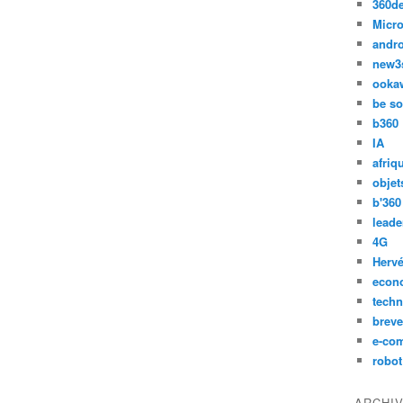
360d
Micro
andr
new3
ooka
be so
b360
IA
afriq
objet
b'360
leade
4G
Hervé
econ
techn
breve
e-co
robot
ARCHI