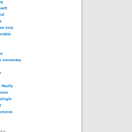
eg
soft
oid
s
wa corp
ciable
ue
s connectes
r
 Heully
omie
ologie
t
mmerce
VES