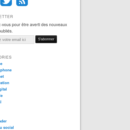
ETTER
-vous pour être averti des nouveaux
publiés.
ORIES
ce
tphone
net
ation
gital
le
l
ader
u social