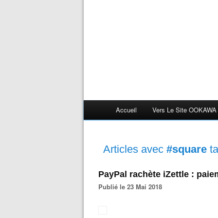
Accueil
Vers Le Site OOKAWA
Articles avec
#square
t
PayPal rachète iZettle : paie
Publié le 23 Mai 2018