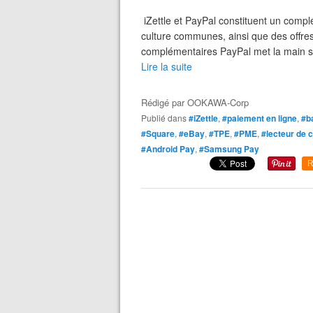
iZettle et PayPal constituent un compl
culture communes, ainsi que des offre
complémentaires PayPal met la main sur 
Lire la suite
Rédigé par
OOKAWA-Corp
Publié dans
#iZettle
,
#paiement en ligne
,
#b
#Square
,
#eBay
,
#TPE
,
#PME
,
#lecteur de 
#Android Pay
,
#Samsung Pay
R