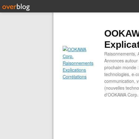
OOKAWA
Explica
Raisonnements, A
Annonces autour d
prochain monde : 
technologies, e-co
communication, vi
(nouvelles technol
d'OOKAWA Corp.