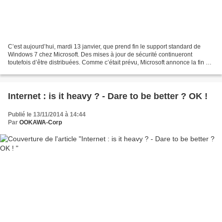
C’est aujourd’hui, mardi 13 janvier, que prend fin le support standard de
Windows 7 chez Microsoft. Des mises à jour de sécurité continueront
toutefois d’être distribuées. Comme c’était prévu, Microsoft annonce la fin du
support standard de Windows 7....
Internet : is it heavy ? - Dare to be better ? OK !
Publié le 13/11/2014 à 14:44
Par
OOKAWA-Corp