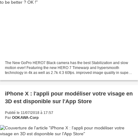
The New GoPro HERO7 Black camera has the best Stabilization and slow
motion ever! Featuring the new HERO 7 Timewarp and hypersmooth
technology in 4k as well as 2.7k 4:3 60fps. improved image quality in super
slow mo 1080 240fps and 2.7k 120fps. I have...
iPhone X : l'appli pour modéliser votre visage en
3D est disponible sur l'App Store
Publié le 11/07/2018 à 17:57
Par
OOKAWA-Corp