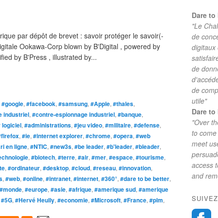
Dare to 
"Le Chal
ue par dépôt de brevet : savoir protéger le savoir(-
de conc
igitale Ookawa-Corp blown by B'Digital , powered by
digitaux
ied by B'Press , illustrated by...
satisfai
de donne
d'accéde
de comp
utile"
,
#google
,
#facebook
,
#samsung
,
#Apple
,
#thales
,
Dare to 
 industriel
,
#contre-espionnage industriel
,
#banque
,
"Over th
 logiciel
,
#administrations
,
#jeu video
,
#militaire
,
#defense
,
to come 
#firefox
,
#ie
,
#internet explorer
,
#chrome
,
#opera
,
#web
meet use
ri en ligne
,
#NTIC
,
#new3s
,
#be leader
,
#b'leader
,
#bleader
,
persuade
echnologie
,
#biotech
,
#terre
,
#air
,
#mer
,
#espace
,
#tourisme
,
access 
te
,
#ordinateur
,
#desktop
,
#cloud
,
#reseau
,
#innovation
,
and reme
s
,
#web
,
#online
,
#intranet
,
#internet
,
#360°
,
#dare to be better
,
#monde
,
#europe
,
#asie
,
#afrique
,
#amerique sud
,
#amerique
SUIVEZ
,
#5G
,
#Hervé Heully
,
#economie
,
#Microsoft
,
#France
,
#plm
,