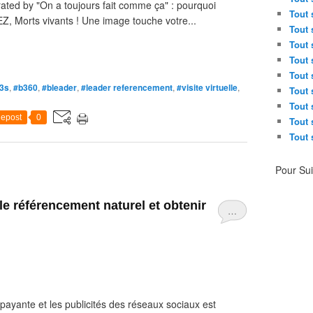
strated by "On a toujours fait comme ça" : pourquoi
Tout 
 Morts vivants ! Une image touche votre...
Tout 
Tout 
Tout 
Tout 
3s
,
#b360
,
#bleader
,
#leader referencement
,
#visite virtuelle
,
Tout 
Tout 
epost
0
Tout 
Tout 
Pour Su
le référencement naturel et obtenir
…
té payante et les publicités des réseaux sociaux est