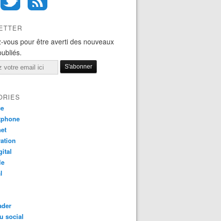
ETTER
-vous pour être averti des nouveaux
publiés.
ORIES
ce
tphone
net
ation
gital
le
l
ader
u social