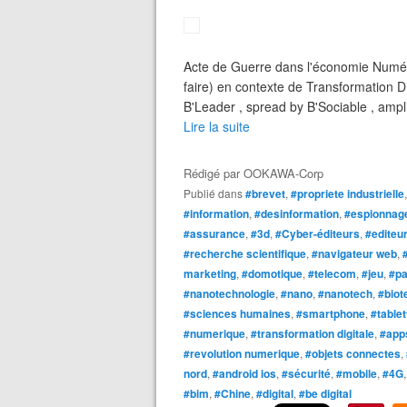
Acte de Guerre dans l'économie Numériq
faire) en contexte de Transformation D
B'Leader , spread by B'Sociable , amplif
Lire la suite
Rédigé par
OOKAWA-Corp
Publié dans
#brevet
,
#propriete industrielle
#information
,
#desinformation
,
#espionnage
#assurance
,
#3d
,
#Cyber-éditeurs
,
#editeur
#recherche scientifique
,
#navigateur web
,
marketing
,
#domotique
,
#telecom
,
#jeu
,
#pa
#nanotechnologie
,
#nano
,
#nanotech
,
#biot
#sciences humaines
,
#smartphone
,
#tablet
#numerique
,
#transformation digitale
,
#app
#revolution numerique
,
#objets connectes
,
nord
,
#android ios
,
#sécurité
,
#mobile
,
#4G
#bim
,
#Chine
,
#digital
,
#be digital