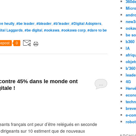
360d
Micro
andr
new3
ve heully
,
#be leader
,
#bleader
,
#b'leader
,
#Digital Adopters
,
ooka
ital Laggards
,
#be digital
,
#ookawa
,
#ookawa corp
,
#dare to be
be so
b360
epost
0
IA
afriq
objet
b'360
leade
 contre 45% dans le monde ont
4G
…
itale !
Hervé
econ
techn
breve
e-co
robot
geants français ont peur d’être relégués en seconde
es dirigeants sur 10 estiment que de nouveaux
ARCHI