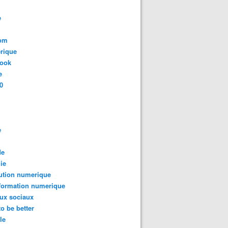
e
com
rique
book
e
0
e
de
ie
ution numerique
formation numerique
ux sociaux
to be better
le