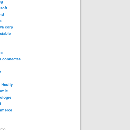
eg
soft
oid
s
wa corp
ciable
ue
s connectes
r
 Heully
omie
ologie
t
mmerce
VES