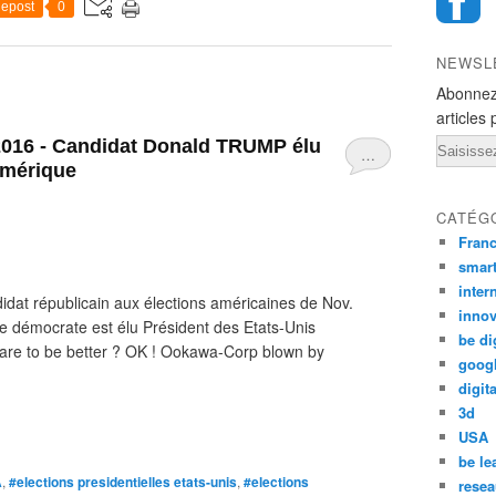
epost
0
NEWSL
Abonnez
articles 
2016 - Candidat Donald TRUMP élu
Email
…
Amérique
CATÉG
Fran
smar
inter
at républicain aux élections américaines de Nov.
innov
e démocrate est élu Président des Etats-Unis
be di
e to be better ? OK ! Ookawa-Corp blown by
goog
digita
3d
USA
be le
A
,
#elections presidentielles etats-unis
,
#elections
resea