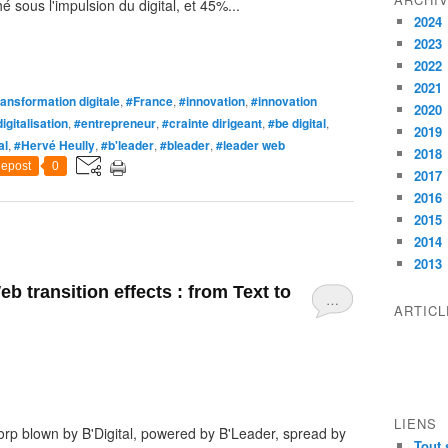
é sous l'impulsion du digital, et 45%...
2024
2023
2022
2021
ransformation digitale
,
#France
,
#innovation
,
#innovation
2020
igitalisation
,
#entrepreneur
,
#crainte dirigeant
,
#be digital
,
2019
al
,
#Hervé Heully
,
#b'leader
,
#bleader
,
#leader web
2018
epost
0
2017
2016
2015
2014
2013
b transition effects : from Text to
…
ARTIC
LIENS
rp blown by B'Digital, powered by B'Leader, spread by
Tout 