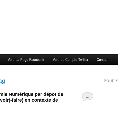
Vers La Page Facebook
Vers Le Compte Twitter
Contact
ag
POUR 
omie Numérique par dépot de
…
voir(-faire) en contexte de