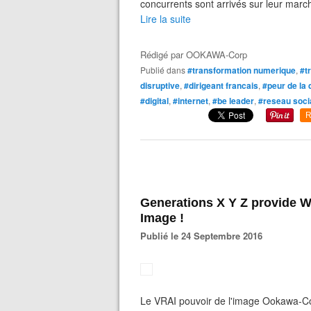
concurrents sont arrivés sur leur march
Lire la suite
Rédigé par
OOKAWA-Corp
Publié dans
#transformation numerique
,
#t
disruptive
,
#dirigeant francais
,
#peur de la d
#digital
,
#internet
,
#be leader
,
#reseau soci
R
Generations X Y Z provide We
Image !
Publié le 24 Septembre 2016
Le VRAI pouvoir de l'image Ookawa-Co