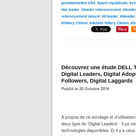
presidentielles USA
,
#parti républicain
,
#vo
#be leader
,
#leader referencement
,
#leade
referencement naturel
,
#b'leader
,
#bleader
#Hillary Clinton
,
#defaite Hillary Clinton
,
#D
R
Découvrez une étude DELL Te
Digital Leaders, Digital Adopt
Followers, Digital Laggards
Publié le 20 Octobre 2016
A propos de ce sondage et d'utilisati
deux type de 'Digital Leaders' : il ya 
technologies disponibles. Et il y a ceux q