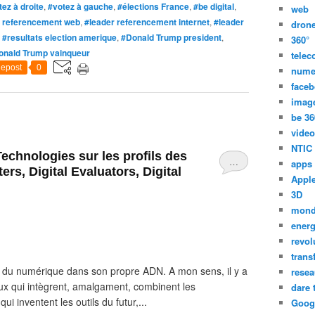
tez à droite
,
#votez à gauche
,
#élections France
,
#be digital
,
web
r referencement web
,
#leader referencement internet
,
#leader
dron
,
#resultats election amerique
,
#Donald Trump president
,
360°
onald Trump vainqueur
tele
epost
0
nume
face
imag
be 36
video
NTIC
chnologies sur les profils des
…
apps
ers, Digital Evaluators, Digital
Appl
3D
mon
energ
revol
trans
on du numérique dans son propre ADN. A mon sens, il y a
resea
ceux qui intègrent, amalgament, combinent les
dare 
ui inventent les outils du futur,...
Goog