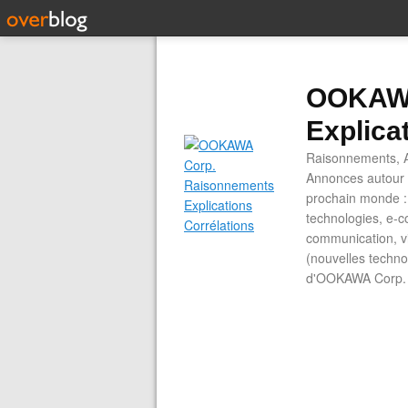
OOKAWA
Explica
Raisonnements, A
Annonces autour d
prochain monde : 
technologies, e-co
communication, vi
(nouvelles technol
d'OOKAWA Corp.