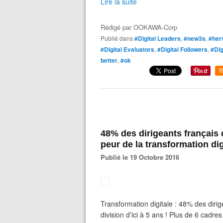
Lire la suite
Rédigé par
OOKAWA-Corp
Publié dans
#Digital Leaders
,
#new3s
,
#her
#Digital Evaluators
,
#Digital Followers
,
#Dig
better
,
#ok
R
48% des dirigeants français
peur de la transformation dig
Publié le 19 Octobre 2016
Transformation digitale : 48% des diri
division d’ici à 5 ans ! Plus de 6 cadr