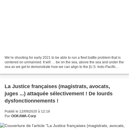
We’re shooting for early 2021 to be able to run a fleet battle problem that is
centered on unmanned. It will … be on the sea, above the sea and under the
sea as we get to demonstrate how we can align to the [U.S. Indo-Pacific
Command] directives to use...
La Justice françaises (magistrats, avocats,
juges ...) attaquée sélectivement ! De lourds
dysfonctionnements !
Publié le 12/09/2020 à 12:16
Par
OOKAWA-Corp