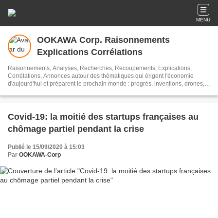
MENU
OOKAWA Corp. Raisonnements
Explications Corrélations
Raisonnements, Analyses, Recherches, Recoupements, Explications,
Corrélations, Annonces autour des thématiques qui érigent l'économie
d'aujourd'hui et préparent le prochain monde : progrès, inventions, drones,
ordinateurs, data, big data, telecom, technologies, e-commerce, énergie,
santé, intelligence artificielle, cybersécurité, communication, video, image,
armes, réalité, robotique, 3D, Rich-Media, NTIC (nouvelles technologies de
l'information et de la communication) ... Voici les yeux d'OOKAWA Corp. pour
Covid-19: la moitié des startups françaises au
MIEUX LIRE et MIEUX COMPRENDRE
chômage partiel pendant la crise
Publié le 15/09/2020 à 15:03
Par
OOKAWA-Corp